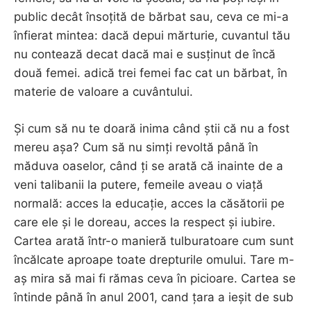
public decât însoțită de bărbat sau, ceva ce mi-a
înfierat mintea: dacă depui mărturie, cuvantul tău
nu contează decat dacă mai e susținut de încă
două femei. adică trei femei fac cat un bărbat, în
materie de valoare a cuvântului.
Și cum să nu te doară inima când știi că nu a fost
mereu așa? Cum să nu simți revoltă până în
măduva oaselor, când ți se arată că inainte de a
veni talibanii la putere, femeile aveau o viață
normală: acces la educație, acces la căsătorii pe
care ele și le doreau, acces la respect și iubire.
Cartea arată într-o manieră tulburatoare cum sunt
încălcate aproape toate drepturile omului. Tare m-
aș mira să mai fi rămas ceva în picioare. Cartea se
întinde până în anul 2001, cand țara a ieșit de sub