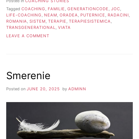
Posted in
COACHING STORIES
Tagged
COACHING
,
FAMILIE
,
GENERATIONCODE
,
JOC
,
LIFE-COACHING
,
NEAM
,
ORADEA
,
PUTERNICE
,
RADACINI
,
ROMANIA
,
SISTEM
,
TERAPIE
,
TERAPIESISTEMICA
,
TRANSGENERATIONAL
,
VIATA
ON
LEAVE A COMMENT
RĂDĂCINI
PUTERNICE
Smerenie
Posted on
JUNE 20, 2025
by
ADMINN