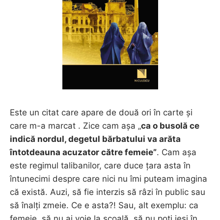
Este un citat care apare de două ori în carte și
care m-a marcat . Zice cam așa „
ca o busolă ce
indică nordul, degetul bărbatului va arăta
întotdeauna acuzator către femeie”
. Cam așa
este regimul talibanilor, care duce țara asta în
întunecimi despre care nici nu îmi puteam imagina
că există. Auzi, să fie interzis să râzi în public sau
să înalți zmeie. Ce e asta?! Sau, alt exemplu: ca
femeie, să nu ai voie la școală, să nu poți ieși în