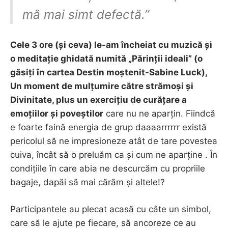
mă mai simt defectă.”
Cele 3 ore (și ceva) le-am încheiat cu muzică și
o meditație ghidată numită „Părinții ideali” (o
găsiți în cartea Destin moștenit-Sabine Luck),
Un moment de mulțumire către strămoși și
Divinitate, plus un exercițiu de curățare a
emoțiilor și poveștilor
care nu ne aparțin. Fiindcă
e foarte faină energia de grup daaaarrrrrr există
pericolul să ne impresioneze atât de tare povestea
cuiva, încât să o preluăm ca și cum ne aparține . În
condițiile în care abia ne descurcăm cu propriile
bagaje, dapăi să mai cărăm și altele!?
Participantele au plecat acasă cu câte un simbol,
care să le ajute pe fiecare, să ancoreze ce au