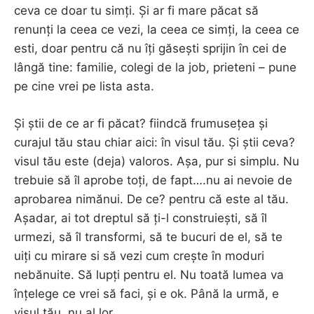
ceva ce doar tu simți. Și ar fi mare păcat să
renunți la ceea ce vezi, la ceea ce simți, la ceea ce
esti, doar pentru că nu îți găsești sprijin în cei de
lângă tine: familie, colegi de la job, prieteni – pune
pe cine vrei pe lista asta.
Și știi de ce ar fi păcat? fiindcă frumusețea și
curajul tău stau chiar aici: în visul tău. Și știi ceva?
visul tău este (deja) valoros. Așa, pur si simplu. Nu
trebuie să îl aprobe toți, de fapt….nu ai nevoie de
aprobarea nimănui. De ce? pentru că este al tău.
Așadar, ai tot dreptul să ți-l construiești, să îl
urmezi, să îl transformi, să te bucuri de el, să te
uiți cu mirare si să vezi cum crește în moduri
nebănuite. Să lupți pentru el. Nu toată lumea va
înțelege ce vrei să faci, și e ok. Până la urmă, e
visul tău, nu al lor.