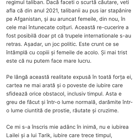
regimul taliban. Dacă faceti o scurtă căutare, veti
afla că din anul 2021, talibanii au pus iar stapânire
pe Afganistan, și au aruncat femeile, din nou, în
cele mai întunecate colțuri. Această re-cucerire a
fost posibilă doar pt că trupele internationale s-au
retras. Așadar, un joc politic. Este crunt ce se
întâmplă cu copiii și femeile de acolo. Și mai trist
este că nu putem face mare lucru.
Pe lângă această realitate expusă în toată forța ei,
cartea ne mai arată și o poveste de iubire care
sfidează orice obstacol, inclusiv timpul. Asta e
greu de făcut și într-o lume normală, darămite într-
o lume ciuntită de prostie, răutate și cruzime.
Ce mi s-a înscris mie adânc în inimă, nu e iubirea
Lailei și a lui Tarik, iubire care trece timpul,