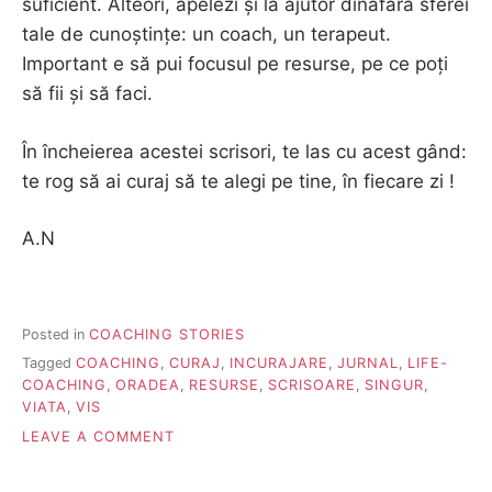
suficient. Alteori, apelezi și la ajutor dinafara sferei
tale de cunoștințe: un coach, un terapeut.
Important e să pui focusul pe resurse, pe ce poți
să fii și să faci.
În încheierea acestei scrisori, te las cu acest gând:
te rog să ai curaj să te alegi pe tine, în fiecare zi !
A.N
Posted in
COACHING STORIES
Tagged
COACHING
,
CURAJ
,
INCURAJARE
,
JURNAL
,
LIFE-
COACHING
,
ORADEA
,
RESURSE
,
SCRISOARE
,
SINGUR
,
VIATA
,
VIS
ON
LEAVE A COMMENT
SCRISOARE
PENTRU