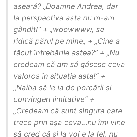
aseară? „Doamne Andrea, dar
la perspectiva asta nu m-am
gândit!” + „woowwww, se
ridică părul pe mine„ + „Cine a
făcut întrebările astea?” + „Nu
credeam că am să găsesc ceva
valoros în situația asta!” +
„Naiba să le ia de porcării și
convingeri limitative” +
„Credeam că sunt singura care
trece prin așa ceva…nu îmi vine
să cred că și la voi e la fel, nu