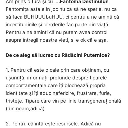
Am prins o tură și cu ..
..Fantoma Destinului!
Fantomița asta e în joc nu ca să ne sperie, nu ca
să faca BUHUUUbuHUU, ci pentru a ne aminti că
incertitudinile și pierderile fac parte din viață.
Pentru a ne aminti că nu putem avea control
asupra întregii noastre vieți, și e ok că e așa.
De ce aleg să lucrez cu Rădăcini Puternice?
1. Pentru că este o cale prin care obținem, cu
ușurință, informații profunde despre tiparele
comportamentale care îți blochează propria
identitate și îți aduc nefericire, frustrare, furie,
tristețe. Tipare care vin pe linie transgenerațională
(din neam,adică).
2. Pentru că întărește resursele. Adică nu