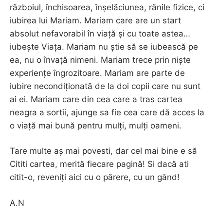
războiul, închisoarea, înșelăciunea, rănile fizice, ci
iubirea lui Mariam. Mariam care are un start
absolut nefavorabil în viață și cu toate astea…
iubește Viața. Mariam nu știe să se iubească pe
ea, nu o învață nimeni. Mariam trece prin niște
experiențe îngrozitoare. Mariam are parte de
iubire necondiționată de la doi copii care nu sunt
ai ei. Mariam care din cea care a tras cartea
neagra a sortii, ajunge sa fie cea care dă acces la
o viață mai bună pentru mulți, mulți oameni.
Tare multe aș mai povesti, dar cel mai bine e să
Cititi cartea, merită fiecare pagină! Si dacă ati
citit-o, reveniți aici cu o părere, cu un gând!
A.N