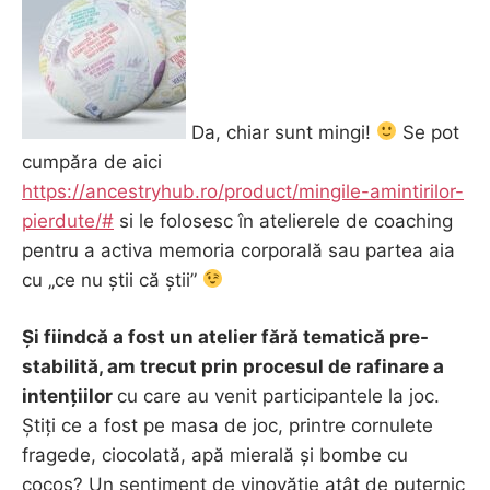
Da, chiar sunt mingi!
Se pot
cumpăra de aici
https://ancestryhub.ro/product/mingile-amintirilor-
pierdute/#
si le folosesc în atelierele de coaching
pentru a activa memoria corporală sau partea aia
cu „ce nu știi că știi”
Și fiindcă a fost un atelier fără tematică pre-
stabilită, am trecut prin procesul de rafinare a
intențiilor
cu care au venit participantele la joc.
Știți ce a fost pe masa de joc, printre cornulete
fragede, ciocolată, apă mierală și bombe cu
cocos? Un sentiment de vinovăție atât de puternic