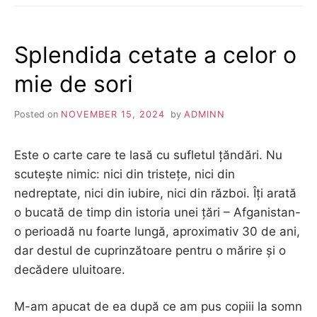
TINE
ȘI
VISUL
Splendida cetate a celor o
TĂU
mie de sori
Posted on
NOVEMBER 15, 2024
by
ADMINN
Este o carte care te lasă cu sufletul țăndări. Nu
scutește nimic: nici din tristețe, nici din
nedreptate, nici din iubire, nici din război. Îți arată
o bucată de timp din istoria unei țări – Afganistan-
o perioadă nu foarte lungă, aproximativ 30 de ani,
dar destul de cuprinzătoare pentru o mărire și o
decădere uluitoare.
M-am apucat de ea după ce am pus copiii la somn