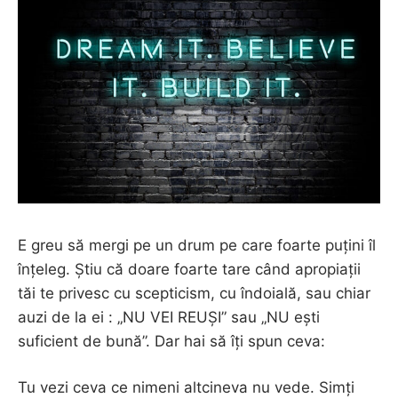
E greu să mergi pe un drum pe care foarte puțini îl
înțeleg. Știu că doare foarte tare când apropiații
tăi te privesc cu scepticism, cu îndoială, sau chiar
auzi de la ei : „NU VEI REUȘI” sau „NU ești
suficient de bună”. Dar hai să îți spun ceva:
Tu vezi ceva ce nimeni altcineva nu vede. Simți