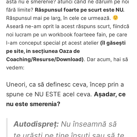
asta nu e smerenie? atunci când ne dăruim pe noi
fără limite?
Răspunsul foarte pe scurt este NU.
Răspunsul mai pe larg, în cele ce urmează.
Aseară ne-am oprit la acest răspuns scurt, fiindcă
noi lucram pe un workbook foarteee fain, pe care
l-am conceput special pt acest atelier
(îl găsești
pe site, in secțiunea Oaza de
Coaching/Resurse/Download)
. Dar acum, hai să
vedem:
Uneori, ca să definesc ceva, încep prin a
spune ce NU ESTE acel ceva.
Așadar, ce
nu este smerenia?
Autodispreț:
Nu înseamnă să
te urăști pe tine însuți sau să te