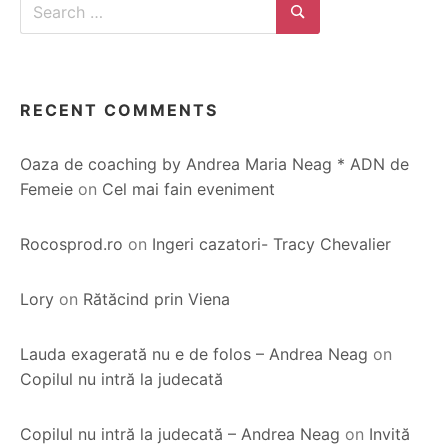
Search
for:
Search
RECENT COMMENTS
Oaza de coaching by Andrea Maria Neag * ADN de
Femeie
on
Cel mai fain eveniment
Rocosprod.ro
on
Ingeri cazatori- Tracy Chevalier
Lory
on
Rătăcind prin Viena
Lauda exagerată nu e de folos – Andrea Neag
on
Copilul nu intră la judecată
Copilul nu intră la judecată – Andrea Neag
on
Invită