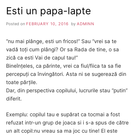
Esti un papa-lapte
Posted on
FEBRUARY 10, 2016
by
ADMINN
“nu mai plânge, esti un fricos!” Sau “vrei sa te
vadă toți cum plângi? Or sa Rada de tine, o sa
zică ca esti Vai de capul tau!”
Bineînțeles, ca părinte, vrei ca fiul/fiica ta sa fie
percepuți ca învingători. Asta ni se sugerează din
toate părțile.
Dar, din perspectiva copilului, lucrurile stau “putin”
diferit.
Exemplu: copilul tau e supărat ca tocmai a fost
refuzat intr-un grup de joaca si i s-a spus de către
un alt copil:nu vreau sa ma joc cu tine! El este