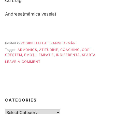
Cu drag,
Andreea(mămica vesela)
Posted in
POSIBILITATEA TRANSFORMĂRII
Tagged
ARMONIOS
,
ATITUDINE
,
COACHING
,
COPII
,
CREȘTEM
,
EMOȚII
,
EMPATIE
,
INDIFERENTA
,
SPARTA
ON
LEAVE A COMMENT
ESTI
UN
PAPA-
LAPTE
CATEGORIES
Categories