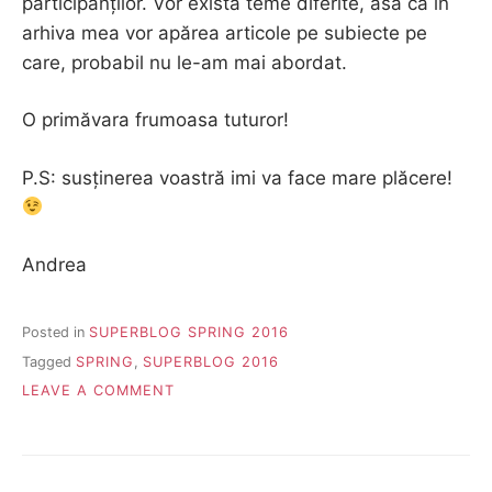
participanților. Vor exista teme diferite, asa ca in
arhiva mea vor apărea articole pe subiecte pe
care, probabil nu le-am mai abordat.
O primăvara frumoasa tuturor!
P.S: susținerea voastră imi va face mare plăcere!
Andrea
Posted in
SUPERBLOG SPRING 2016
Tagged
SPRING
,
SUPERBLOG 2016
ON
LEAVE A COMMENT
PRIMAVARA
SUPERBLOG
2016