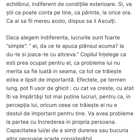
echilibrul, indiferent de condițiile exterioare. Si, va
știi ca poate conta pe tine, ca părinte, la orice ora.
Ca ai sa fii mereu acolo, dispus sa il Asculți.
Daca alegem indiferenta, lucrurile sunt foarte
“simple”: ” ei, da ce te apuca plânsul acuma? Ia
du-te si joaca-te cu altceva.” Copilul înțelege ca
esti prea ocupat pentru el, ca problema lui nu
merita sa fie luată in seama, ca tot ce trăiește
el/ea e lipsit de importantă. Efectele, pe termen
lung, pot fi usor de ghicit : cu cat va creste, cu atat
îti va împărtăși tot mai putine lucruri, pentru ca, in
percepția lui, oricum ceea ce trăiește el nu e
destul de important pentru tine. Va avea probleme
la partea cu încrederea in propria persoana.
Capacitatea lui/ei de a simți durerea sau bucuria
altor persoane scade considerAbil.