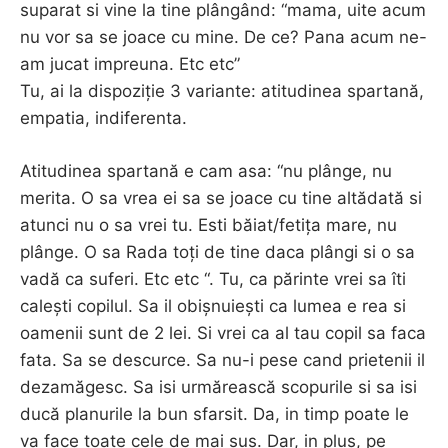
suparat si vine la tine plângând: “mama, uite acum
nu vor sa se joace cu mine. De ce? Pana acum ne-
am jucat impreuna. Etc etc”
Tu, ai la dispoziție 3 variante: atitudinea spartană,
empatia, indiferenta.
Atitudinea spartană e cam asa: “nu plânge, nu
merita. O sa vrea ei sa se joace cu tine altădată si
atunci nu o sa vrei tu. Esti băiat/fetița mare, nu
plânge. O sa Rada toți de tine daca plângi si o sa
vadă ca suferi. Etc etc “. Tu, ca părinte vrei sa îti
calești copilul. Sa il obișnuiești ca lumea e rea si
oamenii sunt de 2 lei. Si vrei ca al tau copil sa faca
fata. Sa se descurce. Sa nu-i pese cand prietenii il
dezamăgesc. Sa isi urmărească scopurile si sa isi
ducă planurile la bun sfarsit. Da, in timp poate le
va face toate cele de mai sus. Dar, in plus, pe