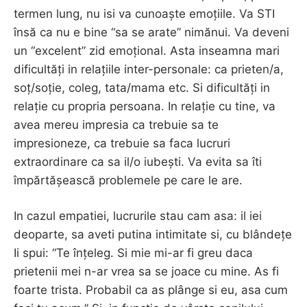
termen lung, nu isi va cunoaște emoțiile. Va STI
însă ca nu e bine “sa se arate” nimănui. Va deveni
un “excelent” zid emoțional. Asta inseamna mari
dificultăți in relațiile inter-personale: ca prieten/a,
soț/soție, coleg, tata/mama etc. Si dificultăți in
relație cu propria persoana. In relație cu tine, va
avea mereu impresia ca trebuie sa te
impresioneze, ca trebuie sa faca lucruri
extraordinare ca sa il/o iubești. Va evita sa îti
împărtășească problemele pe care le are.
In cazul empatiei, lucrurile stau cam asa: il iei
deoparte, sa aveti putina intimitate si, cu blândețe
Ii spui: “Te înțeleg. Si mie mi-ar fi greu daca
prietenii mei n-ar vrea sa se joace cu mine. As fi
foarte trista. Probabil ca as plânge si eu, asa cum