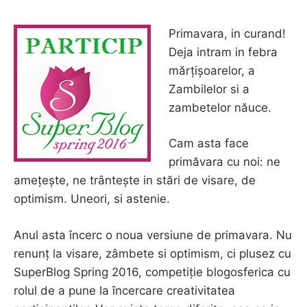
Primavara, in curand!
Deja intram in febra
mărțișoarelor, a
Zambilelor si a
zambetelor năuce.
Cam asta face
primăvara cu noi: ne
amețește, ne trântește in stări de visare, de
optimism. Uneori, si astenie.
Anul asta încerc o noua versiune de primavara. Nu
renunț la visare, zâmbete si optimism, ci plusez cu
SuperBlog Spring 2016, competiție blogosferica cu
rolul de a pune la încercare creativitatea