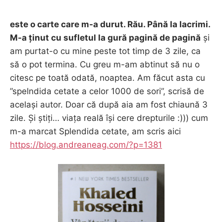
este o carte care m-a durut. Rău. Până la lacrimi.
M-a ținut cu sufletul la gură pagină de pagină
și
am purtat-o cu mine peste tot timp de 3 zile, ca
să o pot termina. Cu greu m-am abtinut să nu o
citesc pe toată odată, noaptea. Am făcut asta cu
”spelndida cetate a celor 1000 de sori”, scrisă de
același autor. Doar că după aia am fost chiaună 3
zile. Și știți… viața reală își cere drepturile :))) cum
m-a marcat Splendida cetate, am scris aici
https://blog.andreaneag.com/?p=1381