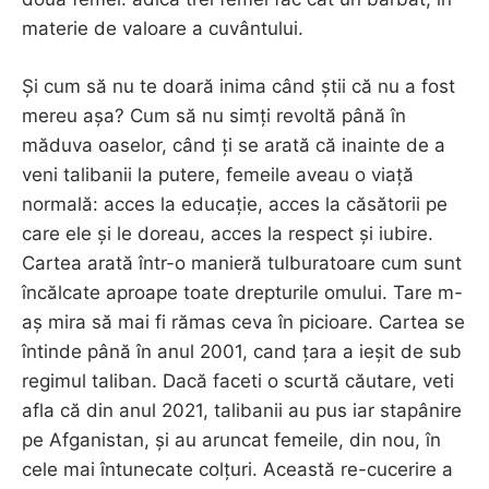
materie de valoare a cuvântului.
Și cum să nu te doară inima când știi că nu a fost
mereu așa? Cum să nu simți revoltă până în
măduva oaselor, când ți se arată că inainte de a
veni talibanii la putere, femeile aveau o viață
normală: acces la educație, acces la căsătorii pe
care ele și le doreau, acces la respect și iubire.
Cartea arată într-o manieră tulburatoare cum sunt
încălcate aproape toate drepturile omului. Tare m-
aș mira să mai fi rămas ceva în picioare. Cartea se
întinde până în anul 2001, cand țara a ieșit de sub
regimul taliban. Dacă faceti o scurtă căutare, veti
afla că din anul 2021, talibanii au pus iar stapânire
pe Afganistan, și au aruncat femeile, din nou, în
cele mai întunecate colțuri. Această re-cucerire a