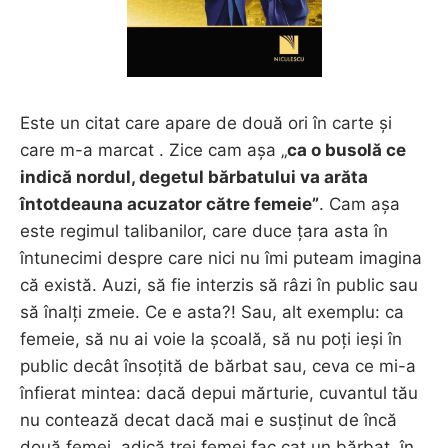
Este un citat care apare de două ori în carte și
care m-a marcat . Zice cam așa „
ca o busolă ce
indică nordul, degetul bărbatului va arăta
întotdeauna acuzator către femeie”
. Cam așa
este regimul talibanilor, care duce țara asta în
întunecimi despre care nici nu îmi puteam imagina
că există. Auzi, să fie interzis să râzi în public sau
să înalți zmeie. Ce e asta?! Sau, alt exemplu: ca
femeie, să nu ai voie la școală, să nu poți ieși în
public decât însoțită de bărbat sau, ceva ce mi-a
înfierat mintea: dacă depui mărturie, cuvantul tău
nu contează decat dacă mai e susținut de încă
două femei. adică trei femei fac cat un bărbat, în