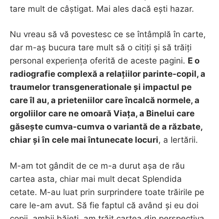
tare mult de câștigat. Mai ales dacă ești hazar.
Nu vreau să vă povestesc ce se întâmplă în carte,
dar m-aș bucura tare mult să o citiți și să trăiți
personal experiența oferită de aceste pagini.
E o
radiografie complexă a relațiilor parinte-copil, a
traumelor transgenerationale și impactul pe
care îl au, a prieteniilor care încalcă normele, a
orgoliilor care ne omoară Viața, a Binelui care
găsește cumva-cumva o variantă de a răzbate,
chiar și în cele mai întunecate locuri
, a Iertării.
M-am tot gândit de ce m-a durut așa de rău
cartea asta, chiar mai mult decat Splendida
cetate. M-au luat prin surprindere toate trăirile pe
care le-am avut. Să fie faptul că având și eu doi
copii, ambii băieți, am trăit cartea din perspectiva