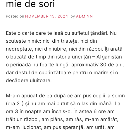
mie de sori
Posted on
NOVEMBER 15, 2024
by
ADMINN
Este o carte care te lasă cu sufletul țăndări. Nu
scutește nimic: nici din tristețe, nici din
nedreptate, nici din iubire, nici din război. Îți arată
o bucată de timp din istoria unei țări – Afganistan-
o perioadă nu foarte lungă, aproximativ 30 de ani,
dar destul de cuprinzătoare pentru o mărire și o
decădere uluitoare.
M-am apucat de ea după ce am pus copiii la somn
(ora 21) și nu am mai putut să o las din mână. La
ora 3 în noapte am închis-o. În astea 6 ore am
trăit un război, am plâns, am râs, m-am amărât,
m-am iluzionat, am pus speranță, am urât, am