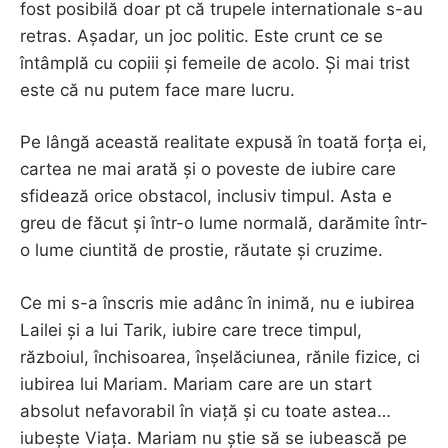
fost posibilă doar pt că trupele internationale s-au
retras. Așadar, un joc politic. Este crunt ce se
întâmplă cu copiii și femeile de acolo. Și mai trist
este că nu putem face mare lucru.
Pe lângă această realitate expusă în toată forța ei,
cartea ne mai arată și o poveste de iubire care
sfidează orice obstacol, inclusiv timpul. Asta e
greu de făcut și într-o lume normală, darămite într-
o lume ciuntită de prostie, răutate și cruzime.
Ce mi s-a înscris mie adânc în inimă, nu e iubirea
Lailei și a lui Tarik, iubire care trece timpul,
războiul, închisoarea, înșelăciunea, rănile fizice, ci
iubirea lui Mariam. Mariam care are un start
absolut nefavorabil în viață și cu toate astea…
iubește Viața. Mariam nu știe să se iubească pe