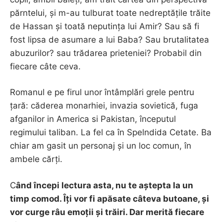
părntelui, și m-au tulburat toate nedreptățile trăite
de Hassan și toată neputința lui Amir? Sau să fi
fost lipsa de asumare a lui Baba? Sau brutalitatea
abuzurilor? sau trădarea prieteniei? Probabil din
fiecare câte ceva.
Romanul e pe firul unor întâmplări grele pentru
țară: căderea monarhiei, invazia sovietică, fuga
afganilor in America si Pakistan, începutul
regimului taliban. La fel ca în Spelndida Cetate. Ba
chiar am gasit un personaj și un loc comun, în
ambele cărți.
C
ând începi lectura asta, nu te aștepta la un
timp comod. Îți vor fi apăsate câteva butoane, și
vor curge râu emoții și trăiri. Dar merită fiecare