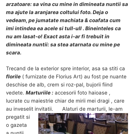
arzatoare: sa vina cu mine in dimineata nuntii sa
ma ajute la aranjarea coltului foto. Deja o
vedeam, pe jumatate machiata & coafata cum
imi intindea ea acele si tull-ull . Bineinteles ca
nu am lasat-o! Exact asta i-ar fi trebuit in
dimineata nuntii: sa stea atarnata cu mine pe
scara.
Trecand de la exterior spre interior, asa sa stiti ca
f
lorile
( furnizate de Florius Art) au fost pe nuante
deschise de alb, crem si roz-pal, bujorii fiind
vedete.
Marturiile :
accesorii foto haioase ,
lucrate cu maiestrie chiar de mirii mei dragi , care
au inveselit invitatii.
Alaturi de marturii, le-am
pregatit si
o gazeta
a nuntii ,