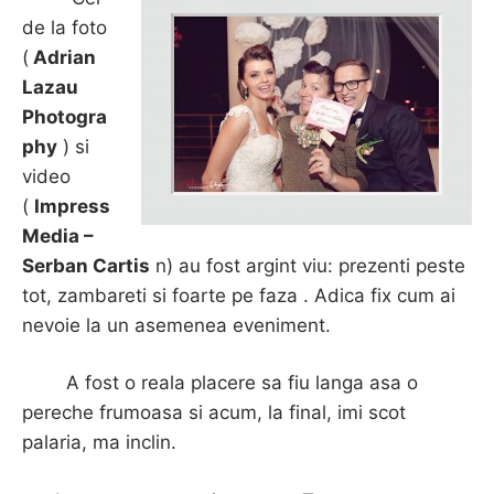
de la foto
(
Adrian
Lazau
Photogra
phy
) si
video
(
Impress
Media –
Serban Cartis
n) au fost argint viu: prezenti peste
tot, zambareti si foarte pe faza . Adica fix cum ai
nevoie la un asemenea eveniment.
A fost o reala placere sa fiu langa asa o
pereche frumoasa si acum, la final, imi scot
palaria, ma inclin.