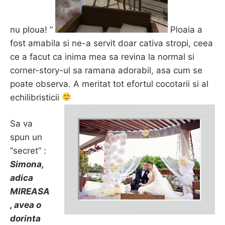
nu ploua! ”
Ploaia a
fost amabila si ne-a servit doar cativa stropi, ceea
ce a facut ca inima mea sa revina la normal si
corner-story-ul sa ramana adorabil, asa cum se
poate observa. A meritat tot efortul cocotarii si al
echilibristicii
Sa va
spun un
“secret” :
Simona,
adica
MIREASA
, avea o
dorinta