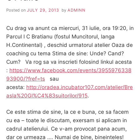
Posted on
JULY 29, 2013
by
ADMINN
Cu drag va anunt ca miercuri, 31 iulie, ora 19:20, in
Parcul I C Bratianu (fostul Muncitorul, langa
H.Continental) , deschid urmatorul atelier Oaza de
coaching cu tema Stima de sine: Unde? Cand?
Cum? Va rog sa va inscrieti folosind linkul acesta
:
https://www.facebook.com/events/3955976338
93900/?fref=ts
sau
acesta:
http://oradea.incubator107.com/atelier/Bre
asla%20Gl%C4%83suitorilor/915
.
Ce este stima de sine, la ce e buna, ce sa facem
cu ea – toate le discutam, exersam si aplicam in
cadrul atelierului. Ce v-am provocat pana acum,
dar ce urmeaza …. Numai de bine, bineinteles!