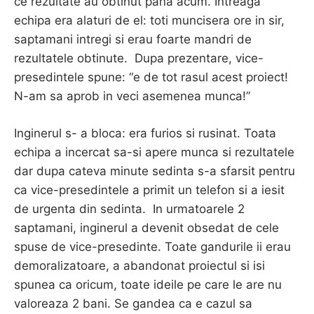
ce rezultate au obtinut pana acum. Intreaga
echipa era alaturi de el: toti muncisera ore in sir,
saptamani intregi si erau foarte mandri de
rezultatele obtinute. Dupa prezentare, vice-
presedintele spune: “e de tot rasul acest proiect!
N-am sa aprob in veci asemenea munca!”
Inginerul s- a bloca: era furios si rusinat. Toata
echipa a incercat sa-si apere munca si rezultatele
dar dupa cateva minute sedinta s-a sfarsit pentru
ca vice-presedintele a primit un telefon si a iesit
de urgenta din sedinta. In urmatoarele 2
saptamani, inginerul a devenit obsedat de cele
spuse de vice-presedinte. Toate gandurile ii erau
demoralizatoare, a abandonat proiectul si isi
spunea ca oricum, toate ideile pe care le are nu
valoreaza 2 bani. Se gandea ca e cazul sa