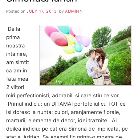
Posted on
JULY 17, 2013
by
ADMINN
De la
prima
noastra
intalnire,
am simtit
ca am in
fata mea
2 viitori
miri perfectionisti, adorabili si care stiu ce vor .
Primul indiciu: un DITAMAI portofoliul cu TOT ce
isi doresc la nunta: culori, aranjamente florale,
marturii, elemente de decor, idei traznite . Al
doilea indiciu: pe cat era Simona de implicata, pe
atat si Adrian. Sa exemplific printr-o mostra de