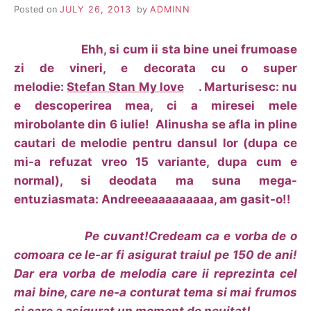
Posted on
JULY 26, 2013
by
ADMINN
Ehh, si cum ii sta bine unei frumoase
zi de vineri, e decorata cu o super
melodie:
Stefan Stan My love
. Marturisesc: nu
e descoperirea mea, ci a miresei mele
mirobolante din 6 iulie! Alinusha se afla in pline
cautari de melodie pentru dansul lor (dupa ce
mi-a refuzat vreo 15 variante, dupa cum e
normal), si deodata ma suna mega-
entuziasmata: Andreeeaaaaaaaaa, am gasit-o!!
Pe cuvant!Credeam ca e vorba de o
comoara ce le-ar fi asigurat traiul pe 150 de ani!
Dar era vorba de melodia care ii reprezinta cel
mai bine, care ne-a conturat tema si mai frumos
si care a asigurat un moment de neuitat!