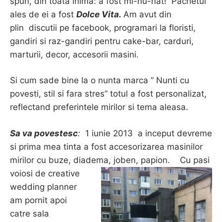
spun, din toata inima: a fost mi-nu-nat! Pachetul
ales de ei a fost
Dolce Vita.
Am avut din
plin
discutii pe facebook, programari la floristi,
gandiri si raz-gandiri pentru cake-bar, carduri,
marturii, decor, accesorii masini.
Si cum sade bine la o nunta marca ” Nunti cu
povesti, stil si fara stres” totul a fost personalizat,
reflectand preferintele mirilor si tema aleasa.
Sa va povestesc
:
1 iunie 2013 a inceput devreme
si prima mea tinta a fost accesorizarea masinilor
mirilor cu buze, diadema, joben, papion.
Cu pasi
voiosi de creative
wedding planner
am pornit apoi
catre sala