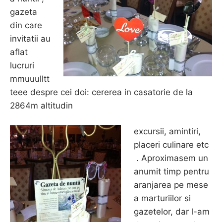
gazeta
din care
invitatii au
aflat
lucruri
mmuuulltt
teee despre cei doi: cererea in casatorie de la
2864m altitudin
excursii, amintiri,
placeri culinare etc
. Aproximasem un
anumit timp pentru
aranjarea pe mese
a marturiilor si
gazetelor, dar l-am