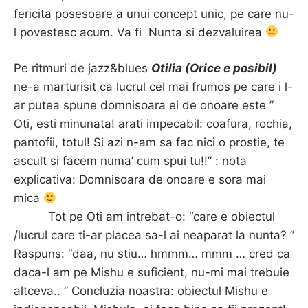
fericita posesoare a unui concept unic, pe care nu-
l povestesc acum. Va fi Nunta si dezvaluirea
Pe ritmuri de jazz&blues
Otilia (Orice e posibil)
ne-a marturisit ca lucrul cel mai frumos pe care i l-
ar putea spune domnisoara ei de onoare este ”
Oti, esti minunata! arati impecabil: coafura, rochia,
pantofii, totul! Si azi n-am sa fac nici o prostie, te
ascult si facem numa’ cum spui tu!!” : nota
explicativa: Domnisoara de onoare e sora mai
mica
Tot pe Oti am intrebat-o: “care e obiectul
/lucrul care ti-ar placea sa-l ai neaparat la nunta? ”
Raspuns: “daa, nu stiu… hmmm… mmm … cred ca
daca-l am pe Mishu e suficient, nu-mi mai trebuie
altceva.. ” Concluzia noastra: obiectul Mishu e