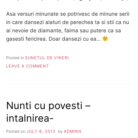
Asa versuri minunate se potrivesc de minune serii
in care dansezi alaturi de perechea ta si stii ca nu
ai nevoie de diamante, faima sau putere ca sa
gasesti fericirea. Doar dansezi cu ea…
Posted in
SUNETUL DE VINERI
ON
LEAVE A COMMENT
SUNETUL
DE
VINERI
:
MUZICHII
Nunti cu povesti –
ALESE
intalnirea-
Posted on
JULY 8, 2013
by
ADMINN