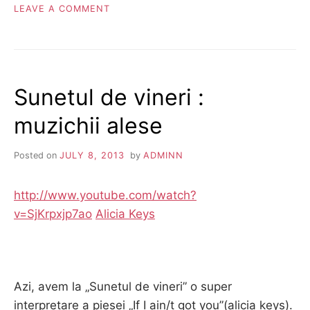
ON
LEAVE A COMMENT
SUNETUL
DE
VINERI
Sunetul de vineri :
muzichii alese
Posted on
JULY 8, 2013
by
ADMINN
http://www.youtube.com/watch?
v=SjKrpxjp7ao
Alicia Keys
Azi, avem la „Sunetul de vineri” o super
interpretare a piesei „If I ain/t got you”(alicia keys).