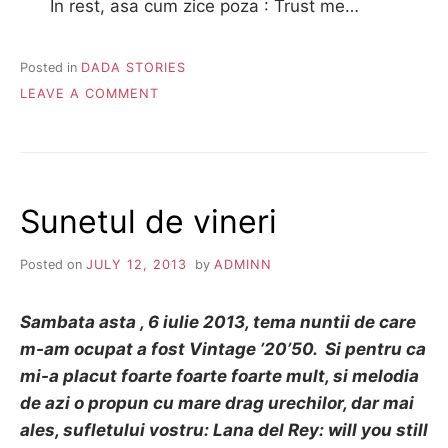
In rest, asa cum zice poza : Trust me…
Posted in
DADA STORIES
ON
LEAVE A COMMENT
THE
SHABBY
CHIC
STORY:
SIMONA&ADRIAN
Sunetul de vineri
Posted on
JULY 12, 2013
by
ADMINN
Sambata asta , 6 iulie 2013, tema nuntii de care
m-am ocupat a fost Vintage ’20’50. Si pentru ca
mi-a placut foarte foarte foarte mult, si melodia
de azi o propun cu mare drag urechilor, dar mai
ales, sufletului vostru: Lana del Rey: will you still