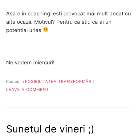
Asa e in coaching: esti provocat mai mult decat cu
alte ocazii. Motivul? Pentru ca stiu ca ai un
potential urias
Ne vedem miercuri!
Posted in
POSIBILITATEA TRANSFORMĂRII
ON
LEAVE A COMMENT
ATELIER
OAZA
DE
COACHING
31
Sunetul de vineri ;)
IULIE