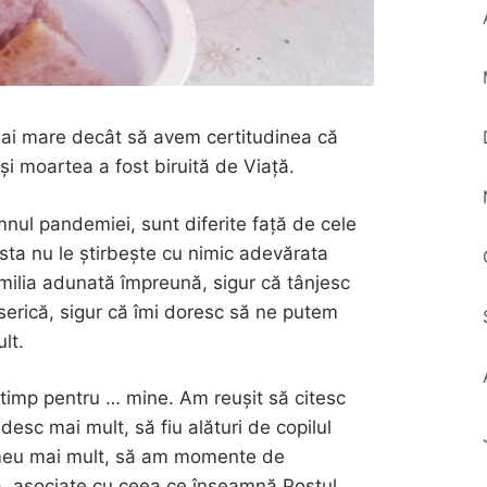
mai mare decât să avem certitudinea că
 și moartea a fost biruită de Viață.
ul pandemiei, sunt diferite față de cele
sta nu le știrbește cu nimic adevărata
amilia adunată împreună, sigur că tânjesc
iserică, sigur că îmi doresc să ne putem
lt.
timp pentru … mine. Am reușit să citesc
esc mai mult, să fiu alături de copilul
 meu mai mult, să am momente de
a, asociate cu ceea ce înseamnă Postul