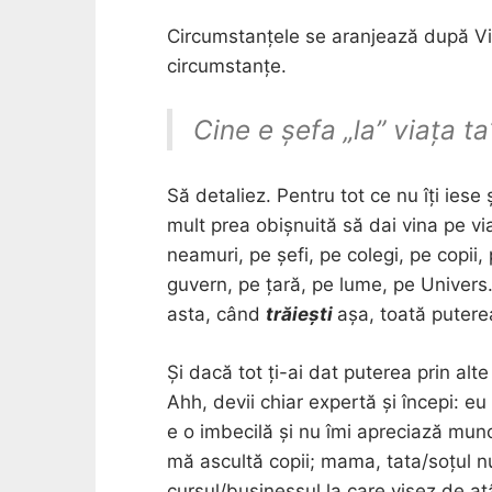
Circumstanțele se aranjează după Vi
circumstanțe.
Cine e șefa „la” viața t
Să detaliez. Pentru tot ce nu îți iese ș
mult prea obișnuită să dai vina pe via
neamuri, pe șefi, pe colegi, pe copii,
guvern, pe țară, pe lume, pe Univers. 
asta, când
trăiești
așa, toată puter
Și dacă tot ți-ai dat puterea prin al
Ahh, devii chiar expertă și începi: e
e o imbecilă și nu îmi apreciază munca
mă ascultă copii; mama, tata/soțul 
cursul/businessul la care visez de a