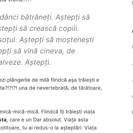
adânci bătrâneți. Aștepți să
ștepți să crească copiii.
soțul. Aștepți să moștenești
pți să vină cineva, de
lveze. Aștepți.
tezi plângerile de milă fiindcă așa trăiești e
ta?!?!?! una de nevertebrată, de târâtoare,
ă mică-mică-mică. Fiindcă îți trăiești viața
sta,
care e un Dar absolut. Viața asta
otitoare, tu ai redus-o la așteptări. Viața