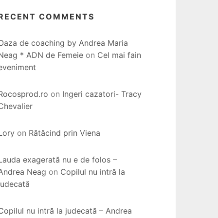
RECENT COMMENTS
Oaza de coaching by Andrea Maria
Neag * ADN de Femeie
on
Cel mai fain
eveniment
Rocosprod.ro
on
Ingeri cazatori- Tracy
Chevalier
Lory
on
Rătăcind prin Viena
Lauda exagerată nu e de folos –
Andrea Neag
on
Copilul nu intră la
judecată
Copilul nu intră la judecată – Andrea