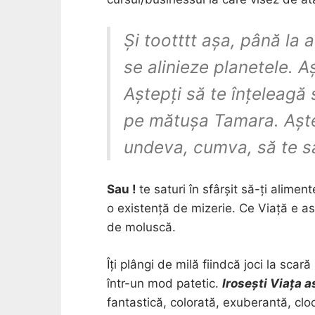
Și tootttt așa, până la 
se alinieze planetele. A
Aștepți să te înțeleagă 
pe mătușa Tamara. Aște
undeva, cumva, să te sa
Sau !
te saturi în sfârșit să-ți alimen
o existență de mizerie. Ce Viață e as
de moluscă.
Îți plângi de milă fiindcă joci la scar
într-un mod patetic.
Irosești Viața a
fantastică, colorată, exuberantă, cloc