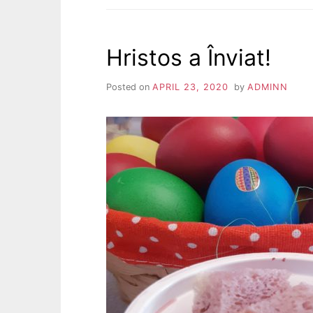
CUM
DAI
VINA
Hristos a Înviat!
PE
ALȚII
Posted on
APRIL 23, 2020
by
ADMINN