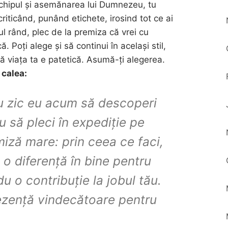
ă chipul și asemănarea lui Dumnezeu, tu
 criticând, punând etichete, irosind tot ce ai
ul rând, plec de la premiza că vrei cu
. Poți alege și să continui în același stil,
ă viața ta e patetică. Asumă-ți alegerea.
 calea:
u zic eu acum să descoperi
u să pleci în expediție pe
miză mare: prin ceea ce faci,
fă o diferență în bine pentru
Adu o contribuție la jobul tău.
prezență vindecătoare pentru