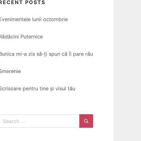
RECENT POSTS
Evenimentele lunii octombrie
Rădăcini Puternice
Bunica mi-a zis să-ți spun că îi pare rău
Smerenie
Scrisoare pentru tine și visul tău
Search
for:
Search