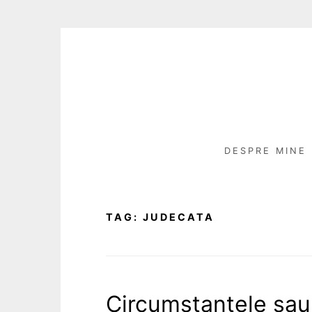
Skip
to
content
DESPRE MINE
TAG:
JUDECATA
Circumstanțele sau 