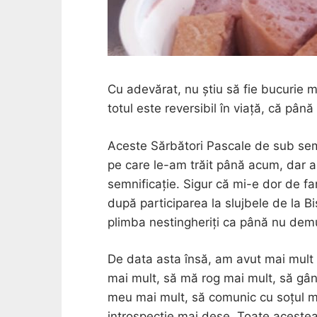
Cu adevărat, nu știu să fie bucurie 
totul este reversibil în viață, că până
Aceste Sărbători Pascale de sub semn
pe care le-am trăit până acum, dar a
semnificație. Sigur că mi-e dor de f
după participarea la slujbele de la B
plimba nestingheriți ca până nu demu
De data asta însă, am avut mai mult 
mai mult, să mă rog mai mult, să gând
meu mai mult, să comunic cu soțul
introspecție mai dese. Toate aceste