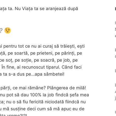
ața ta. Nu Viața ta se aranjează după
a?
i pentru tot ce nu ai curaj să trăiești, ești
ță, pe soartă, pe prieteni, pe părinți, pe
 pe soț, pe soție, pe soacră, pe job, pe
În fine, ai recunoscut tiparul. Când faci
ea ta s-a dus pe…apa sâmbetei!
te părți, ce mai rămâne? Plângerea de milă!
u nu pot să dau 100% la job findcă șefa mea
; nu o să fiu fericită niciodată fiindcă nu
nu mă susține deci cum să mă apuc eu de
tâta vreme?!?!