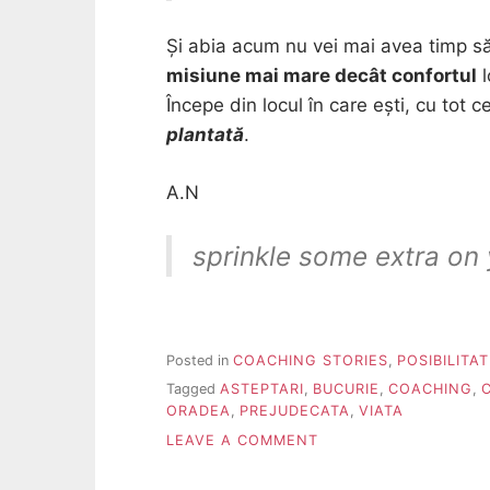
Și abia acum nu vei mai avea timp să
misiune mai mare decât confortul
l
Începe din locul în care ești, cu tot c
plantată
.
A.N
sprinkle some extra on 
Posted in
COACHING STORIES
,
POSIBILITA
Tagged
ASTEPTARI
,
BUCURIE
,
COACHING
,
ORADEA
,
PREJUDECATA
,
VIATA
ON
LEAVE A COMMENT
CIRCUMSTANȚELE
SAU