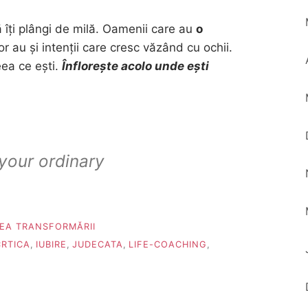
 îți plângi de milă. Oamenii care au
o
or au și intenții care cresc văzând cu ochii.
eea ce ești.
Înflorește acolo unde ești
your ordinary
TEA TRANSFORMĂRII
CRTICA
,
IUBIRE
,
JUDECATA
,
LIFE-COACHING
,