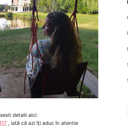
sti detalii aici:
117
, iată că azi îți aduc în atentie