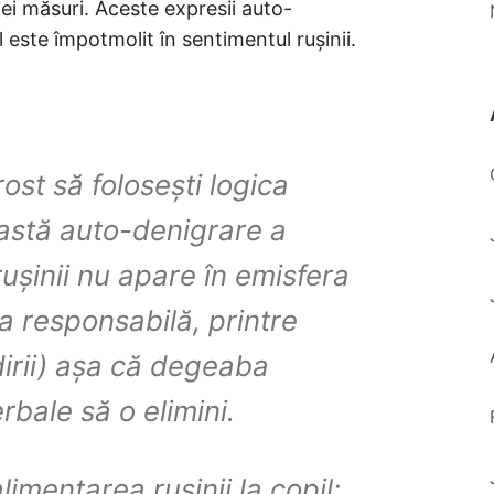
iei măsuri. Aceste expresii auto-
l este împotmolit în sentimentul rușinii.
rost să folosești logica
astă auto-denigrare a
rușinii nu apare în emisfera
a responsabilă, printre
dirii) așa că degeaba
rbale să o elimini.
limentarea rușinii la copil: