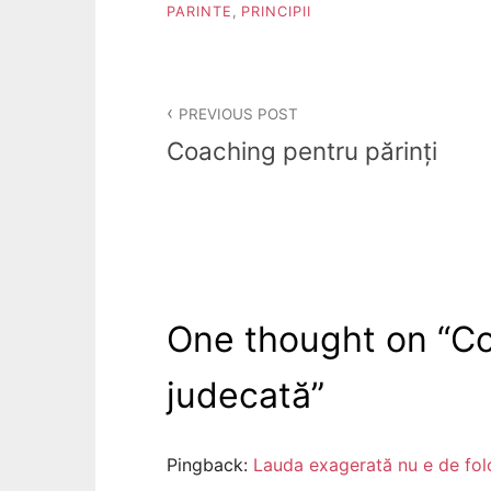
PARINTE
,
PRINCIPII
Post
PREVIOUS POST
navigation
Coaching pentru părinți
One thought on “
Co
judecată
”
Pingback:
Lauda exagerată nu e de fo