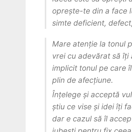
oprește-te din a face l
simte deficient, defect,
Mare atenție la tonul p
vrei cu adevărat să îți a
implicit tonul pe care î
plin de afecțiune.
Înțelege și acceptă vul
știu ce vise și idei îți 
dar e cazul să îl accept
iubești pentru fix cee