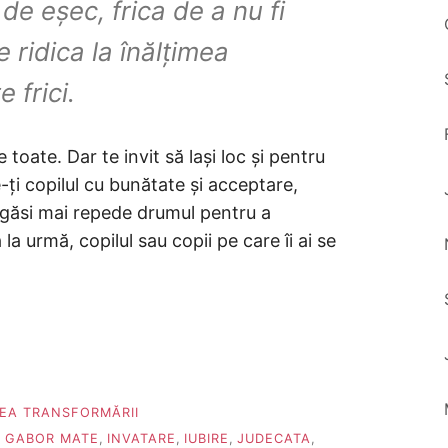
a de eșec, frica de a nu fi
e ridica la înălțimea
e frici.
 toate. Dar te invit să lași loc și pentru
e-ți copilul cu bunătate și acceptare,
i găsi mai repede drumul pentru a
a urmă, copilul sau copii pe care îi ai se
TEA TRANSFORMĂRII
,
GABOR MATE
,
INVATARE
,
IUBIRE
,
JUDECATA
,