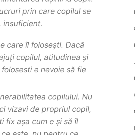
ucruri prin care copilul se
 insuficient.
e care îl folosești. Dacă
juți copilul, atitudinea și
l folosesti e nevoie să fie
nerabilitatea copilului. Nu
faci vizavi de propriul copil,
i fix așa cum e și să îl
a ce este, nu pentru ce