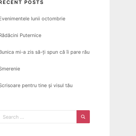
RECENT POSTS
Evenimentele lunii octombrie
Rădăcini Puternice
Bunica mi-a zis să-ți spun că îi pare rău
Smerenie
Scrisoare pentru tine și visul tău
Search
for:
Search