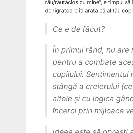
rău/răutăcios cu mine”, e timpul să 
denigratoare îți arată că al tău copi
Ce e de făcut?
În primul rând, nu are 
pentru a combate ace
copilului. Sentimentul 
stângă a creierului (ce
altele și cu logica gân
încerci prin mijloace ve
Ideea este să oprești a