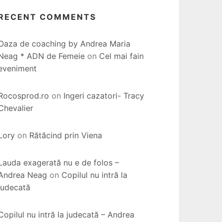
RECENT COMMENTS
Oaza de coaching by Andrea Maria
Neag * ADN de Femeie
on
Cel mai fain
eveniment
Rocosprod.ro
on
Ingeri cazatori- Tracy
Chevalier
Lory
on
Rătăcind prin Viena
Lauda exagerată nu e de folos –
Andrea Neag
on
Copilul nu intră la
judecată
Copilul nu intră la judecată – Andrea