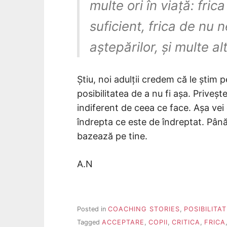
multe ori în viață: fric
suficient, frica de nu n
aștepărilor, și multe alt
Știu, noi adulții credem că le știm pe
posibilitatea de a nu fi așa. Priveșt
indiferent de ceea ce face. Așa ve
îndrepta ce este de îndreptat. Până l
bazează pe tine.
A.N
Posted in
COACHING STORIES
,
POSIBILITA
Tagged
ACCEPTARE
,
COPII
,
CRITICA
,
FRICA