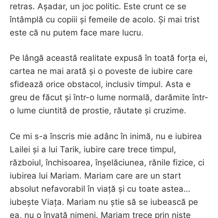
retras. Așadar, un joc politic. Este crunt ce se
întâmplă cu copiii și femeile de acolo. Și mai trist
este că nu putem face mare lucru.
Pe lângă această realitate expusă în toată forța ei,
cartea ne mai arată și o poveste de iubire care
sfidează orice obstacol, inclusiv timpul. Asta e
greu de făcut și într-o lume normală, darămite într-
o lume ciuntită de prostie, răutate și cruzime.
Ce mi s-a înscris mie adânc în inimă, nu e iubirea
Lailei și a lui Tarik, iubire care trece timpul,
războiul, închisoarea, înșelăciunea, rănile fizice, ci
iubirea lui Mariam. Mariam care are un start
absolut nefavorabil în viață și cu toate astea…
iubește Viața. Mariam nu știe să se iubească pe
ea, nu o învață nimeni. Mariam trece prin niște