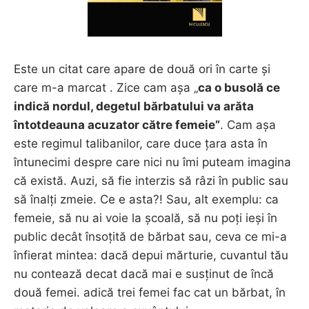
Este un citat care apare de două ori în carte și
care m-a marcat . Zice cam așa „
ca o busolă ce
indică nordul, degetul bărbatului va arăta
întotdeauna acuzator către femeie”
. Cam așa
este regimul talibanilor, care duce țara asta în
întunecimi despre care nici nu îmi puteam imagina
că există. Auzi, să fie interzis să râzi în public sau
să înalți zmeie. Ce e asta?! Sau, alt exemplu: ca
femeie, să nu ai voie la școală, să nu poți ieși în
public decât însoțită de bărbat sau, ceva ce mi-a
înfierat mintea: dacă depui mărturie, cuvantul tău
nu contează decat dacă mai e susținut de încă
două femei. adică trei femei fac cat un bărbat, în