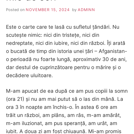
Posted on
NOVEMBER 15, 2024
by
ADMINN
Este o carte care te lasă cu sufletul țăndări. Nu
scutește nimic: nici din tristețe, nici din
nedreptate, nici din iubire, nici din război. Îți arată
o bucată de timp din istoria unei țări – Afganistan-
o perioadă nu foarte lungă, aproximativ 30 de ani,
dar destul de cuprinzătoare pentru o mărire și o
decădere uluitoare.
M-am apucat de ea după ce am pus copiii la somn
(ora 21) și nu am mai putut să o las din mână. La
ora 3 în noapte am închis-o. În astea 6 ore am
trăit un război, am plâns, am râs, m-am amărât,
m-am iluzionat, am pus speranță, am urât, am
iubit. A doua zi am fost chiuaună. Mi-am promis