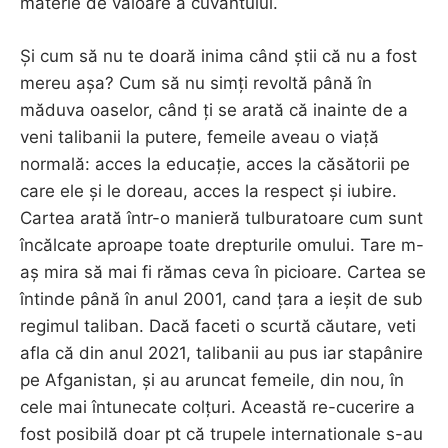
materie de valoare a cuvântului.
Și cum să nu te doară inima când știi că nu a fost
mereu așa? Cum să nu simți revoltă până în
măduva oaselor, când ți se arată că inainte de a
veni talibanii la putere, femeile aveau o viață
normală: acces la educație, acces la căsătorii pe
care ele și le doreau, acces la respect și iubire.
Cartea arată într-o manieră tulburatoare cum sunt
încălcate aproape toate drepturile omului. Tare m-
aș mira să mai fi rămas ceva în picioare. Cartea se
întinde până în anul 2001, cand țara a ieșit de sub
regimul taliban. Dacă faceti o scurtă căutare, veti
afla că din anul 2021, talibanii au pus iar stapânire
pe Afganistan, și au aruncat femeile, din nou, în
cele mai întunecate colțuri. Această re-cucerire a
fost posibilă doar pt că trupele internationale s-au