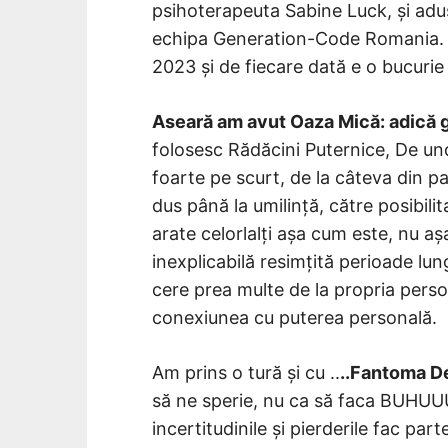
psihoterapeuta Sabine Luck, și adusă
echipa Generation-Code Romania. S
2023 și de fiecare dată e o bucurie
Aseară am avut Oaza Mică: adică 
folosesc Rădăcini Puternice, De un
foarte pe scurt, de la câteva din pa
dus până la umilință, către posibilit
arate celorlalți așa cum este, nu aș
inexplicabilă resimțită perioade lung
cere prea multe de la propria persoan
conexiunea cu puterea personală.
Am prins o tură și cu ..
..Fantoma De
să ne sperie, nu ca să faca BUHUU
incertitudinile și pierderile fac par