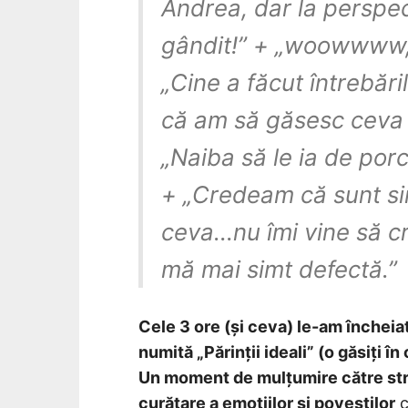
Andrea, dar la perspe
gândit!” + „woowwww, 
„Cine a făcut întrebăr
că am să găsesc ceva v
„Naiba să le ia de porcă
+ „Credeam că sunt si
ceva…nu îmi vine să cred
mă mai simt defectă.”
Cele 3 ore (și ceva) le-am încheia
numită „Părinții ideali” (o găsiți 
Un moment de mulțumire către stră
curățare a emoțiilor și poveștilor
c