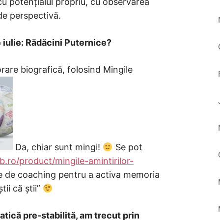
cu potențialul propriu, cu observarea
 de perspectivă.
 iulie: Rădăcini Puternice?
are biografică, folosind Mingile
Da, chiar sunt mingi!
Se pot
b.ro/product/mingile-amintirilor-
ele de coaching pentru a activa memoria
ii că știi”
matică pre-stabilită, am trecut prin