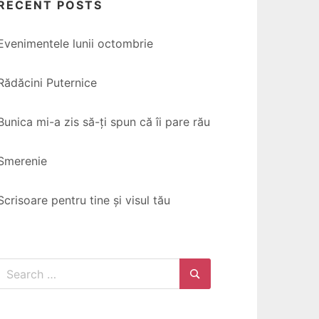
RECENT POSTS
Evenimentele lunii octombrie
Rădăcini Puternice
Bunica mi-a zis să-ți spun că îi pare rău
Smerenie
Scrisoare pentru tine și visul tău
Search
for:
Search