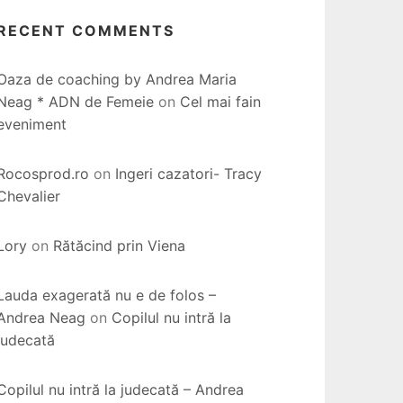
RECENT COMMENTS
Oaza de coaching by Andrea Maria
Neag * ADN de Femeie
on
Cel mai fain
eveniment
Rocosprod.ro
on
Ingeri cazatori- Tracy
Chevalier
Lory
on
Rătăcind prin Viena
Lauda exagerată nu e de folos –
Andrea Neag
on
Copilul nu intră la
judecată
Copilul nu intră la judecată – Andrea