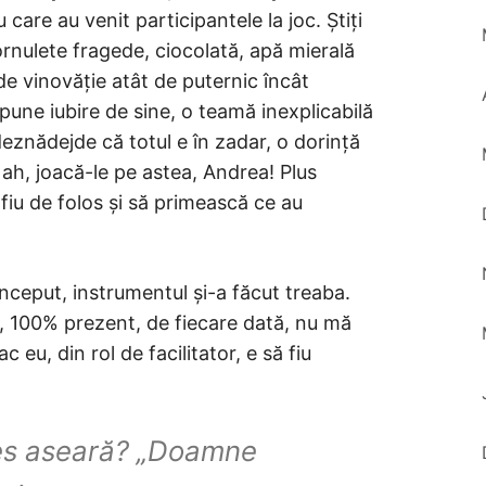
u care au venit participantele la joc. Știți
ornulete fragede, ciocolată, apă mierală
 vinovăție atât de puternic încât
une iubire de sine, o teamă inexplicabilă
deznădejde că totul e în zadar, o dorință
Nah, joacă-le pe astea, Andrea! Plus
fiu de folos și să primească ce au
început, instrumentul și-a făcut treaba.
lo, 100% prezent, de fiecare dată, nu mă
 eu, din rol de facilitator, e să fiu
des aseară? „Doamne