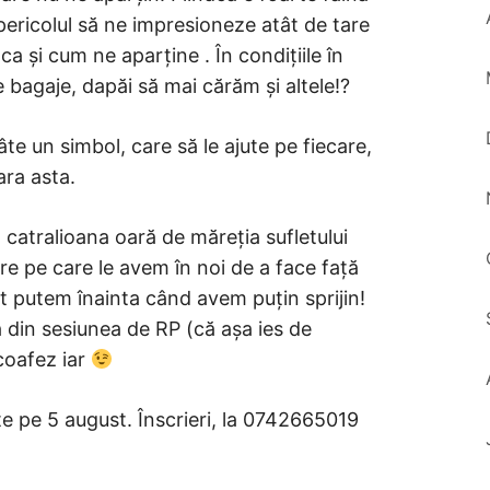
pericolul să ne impresioneze atât de tare
a și cum ne aparține . În condițiile în
 bagaje, dapăi să mai cărăm și altele!?
te un simbol, care să le ajute pe fiecare,
ara asta.
catralioana oară de măreția sufletului
re pe care le avem în noi de a face față
ult putem înainta când avem puțin sprijin!
tă din sesiunea de RP (că așa ies de
coafez iar
 pe 5 august. Înscrieri, la 0742665019