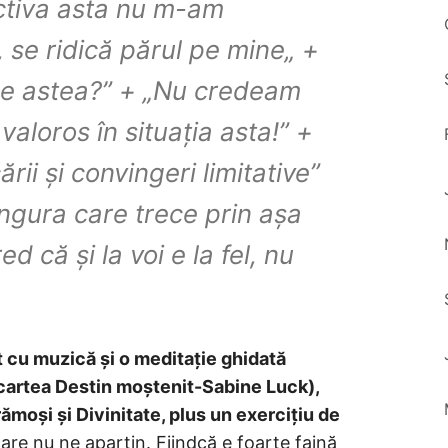
ctiva asta nu m-am
se ridică părul pe mine„ +
ile astea?” + „Nu credeam
aloros în situația asta!” +
rii și convingeri limitative”
ngura care trece prin așa
 că și la voi e la fel, nu
t cu muzică și o meditație ghidată
în cartea Destin moștenit-Sabine Luck),
moși și Divinitate, plus un exercițiu de
are nu ne aparțin. Fiindcă e foarte faină