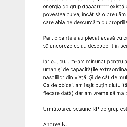
energia de grup daaaarrrrrr există 
povestea cuiva, încât să o preluăm c
care abia ne descurcăm cu propriile
Participantele au plecat acasă cu câ
să ancoreze ce au descoperit în se
Iar eu, eu… m-am minunat pentru a 
uman și de capacitățile extraordina
nasoliilor din viață. Și de cât de m
Ca de obicei, am ieșit puțin ciufuli
fiecare dată) dar am vreme să mă 
Următoarea sesiune RP de grup este
Andrea N.