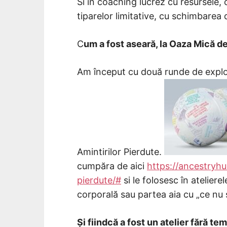
Si în coaching lucrez cu resursele, 
tiparelor limitative, cu schimbarea
C
um a fost aseară, la Oaza Mică de
Am început cu două runde de explor
Amintirilor Pierdute.
cumpăra de aici
https://ancestryhu
pierdute/#
si le folosesc în atelier
corporală sau partea aia cu „ce nu șt
Și fiindcă a fost un atelier fără te