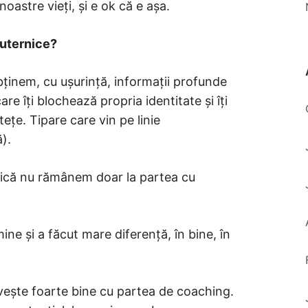
oastre vieți, și e ok că e așa.
Puternice?
obținem, cu ușurință, informații profunde
e îți blochează propria identitate și îți
stețe. Tipare care vin pe linie
).
Adică nu rămânem doar la partea cu
ine și a făcut mare diferență, în bine, în
ivește foarte bine cu partea de coaching.