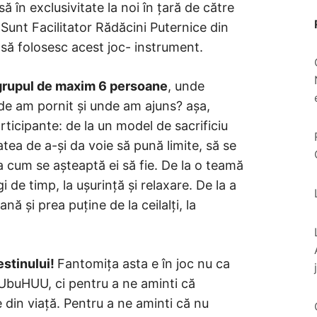
 în exclusivitate la noi în țară de către
unt Facilitator Rădăcini Puternice din
 să folosesc acest joc- instrument.
grupul de maxim 6 persoane
, unde
de am pornit și unde am ajuns? așa,
rticipante: de la un model de sacrificiu
atea de a-și da voie să pună limite, să se
a cum se așteaptă ei să fie. De la o teamă
i de timp, la ușurință și relaxare. De la a
ă și prea puține de la ceilalți, la
stinului!
Fantomița asta e în joc nu ca
UbuHUU, ci pentru a ne aminti că
te din viață. Pentru a ne aminti că nu