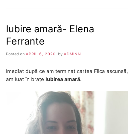
INTERVENȚIA
BAZATĂ
PE
RELAȚII
Iubire amară- Elena
DE
ÎNCREDERE
Ferrante
Posted on
APRIL 6, 2020
by
ADMINN
Imediat după ce am terminat cartea Fiica ascunsă,
am luat în brațe
Iubirea amară.