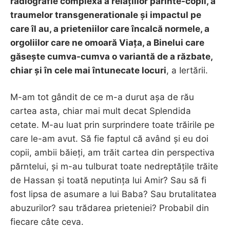
radiografie complexă a relațiilor parinte-copil, a
traumelor transgenerationale și impactul pe
care îl au, a prieteniilor care încalcă normele, a
orgoliilor care ne omoară Viața, a Binelui care
găsește cumva-cumva o variantă de a răzbate,
chiar și în cele mai întunecate locuri
, a Iertării.
M-am tot gândit de ce m-a durut așa de rău
cartea asta, chiar mai mult decat Splendida
cetate. M-au luat prin surprindere toate trăirile pe
care le-am avut. Să fie faptul că având și eu doi
copii, ambii băieți, am trăit cartea din perspectiva
părntelui, și m-au tulburat toate nedreptățile trăite
de Hassan și toată neputința lui Amir? Sau să fi
fost lipsa de asumare a lui Baba? Sau brutalitatea
abuzurilor? sau trădarea prieteniei? Probabil din
fiecare câte ceva.