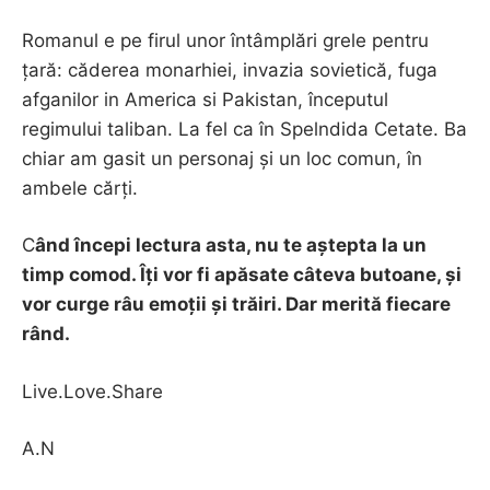
Romanul e pe firul unor întâmplări grele pentru
țară: căderea monarhiei, invazia sovietică, fuga
afganilor in America si Pakistan, începutul
regimului taliban. La fel ca în Spelndida Cetate. Ba
chiar am gasit un personaj și un loc comun, în
ambele cărți.
C
ând începi lectura asta, nu te aștepta la un
timp comod. Îți vor fi apăsate câteva butoane, și
vor curge râu emoții și trăiri. Dar merită fiecare
rând.
Live.Love.Share
A.N