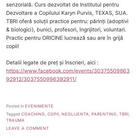
senzorială. Curs dezvoltat de Institutul pentru
Dezvoltare a Copilului Karyn Purvis, TEXAS, SUA.
TBRI oferă soluții practice pentru: părinți (adoptivi
& biologici), bunici, profesori, îngrijitori, voluntari.
Practic pentru ORICINE lucrează sau are în grijă
copii!
Detalii legate de preț și înscrieri, aici :
https://www.facebook.com/events/30375509863
92912/3037550996392911/
Posted in
EVENIMENTE
Tagged
COACHING
,
COPII
,
NEGLIJENTA
,
PARENTING
,
TBRI
,
TRAUMA
ON
LEAVE A COMMENT
TBRI: