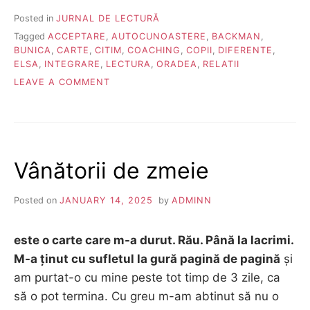
Posted in
JURNAL DE LECTURĂ
Tagged
ACCEPTARE
,
AUTOCUNOASTERE
,
BACKMAN
,
BUNICA
,
CARTE
,
CITIM
,
COACHING
,
COPII
,
DIFERENTE
,
ELSA
,
INTEGRARE
,
LECTURA
,
ORADEA
,
RELATII
ON
LEAVE A COMMENT
BUNICA
MI-
A
ZIS
SĂ-
Vânătorii de zmeie
ȚI
SPUN
CĂ
Posted on
JANUARY 14, 2025
by
ADMINN
ÎI
PARE
RĂU
este o carte care m-a durut. Rău. Până la lacrimi.
M-a ținut cu sufletul la gură pagină de pagină
și
am purtat-o cu mine peste tot timp de 3 zile, ca
să o pot termina. Cu greu m-am abtinut să nu o