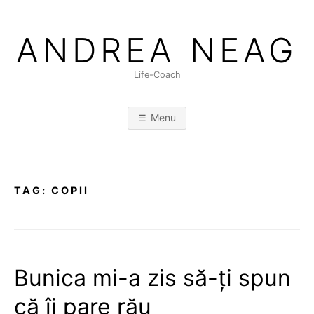
Skip
to
ANDREA NEAG
content
Life-Coach
Menu
TAG:
COPII
Bunica mi-a zis să-ți spun
că îi pare rău