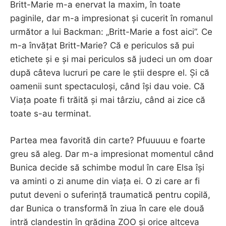
Britt-Marie m-a enervat la maxim, în toate
paginile, dar m-a impresionat și cucerit în romanul
următor a lui Backman: „Britt-Marie a fost aici”. Ce
m-a învățat Britt-Marie? Că e periculos să pui
etichete și e și mai periculos să judeci un om doar
după câteva lucruri pe care le știi despre el. Și că
oamenii sunt spectaculoși, când își dau voie. Că
Viața poate fi trăită și mai târziu, când ai zice că
toate s-au terminat.
Partea mea favorită din carte? Pfuuuuu e foarte
greu să aleg. Dar m-a impresionat momentul când
Bunica decide să schimbe modul în care Elsa își
va aminti o zi anume din viața ei. O zi care ar fi
putut deveni o suferință traumatică pentru copilă,
dar Bunica o transformă în ziua în care ele două
intră clandestin în grădina ZOO și orice altceva