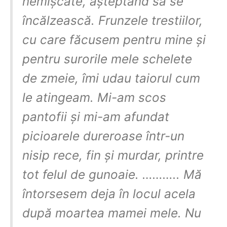
nemișcate, așteptând să se
încălzească. Frunzele trestiilor,
cu care făcusem pentru mine și
pentru surorile mele schelete
de zmeie, îmi udau taiorul cum
le atingeam. Mi-am scos
pantofii și mi-am afundat
picioarele dureroase într-un
nisip rece, fin și murdar, printre
tot felul de gunoaie. ……….. Mă
întorsesem deja în locul acela
după moartea mamei mele. Nu