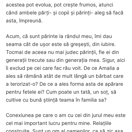
acestea pot evolua, pot crește frumos, atunci
când ambele părți- și copii și părinți- aleg să facă
asta, împreună.
Acum, că sunt părinte la rândul meu, îmi dau
seama cât de ușor este să greșești, din iubire.
Tocmai de aceea nu mai judec părinții, fie ei din
generații trecute sau din generația mea. Sigur, aici
îi exclud pe cei care fac rău voit. De ce Amalia a
ales să rămână atât de mult lângă un bărbat care
a terorizat-o? De ce a ales forma asta de apărare
pentru fetele ei? Cum poate un tată, un soț, să
cultive cu bună știință teama în familia sa?
Conexiunea pe care o am cu cei din jurul meu este
cel mai important lucru pentru mine. Relațiile
construite. Sunt un om al oamenilor, ca să zic așa.