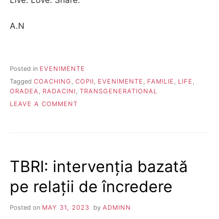
Live. Love. Share.
A.N
Posted in
EVENIMENTE
Tagged
COACHING
,
COPII
,
EVENIMENTE
,
FAMILIE
,
LIFE
,
ORADEA
,
RADACINI
,
TRANSGENERATIONAL
ON
LEAVE A COMMENT
OAZELE
URMĂTOARE
TBRI: intervenția bazată
pe relații de încredere
Posted on
MAY 31, 2023
by
ADMINN