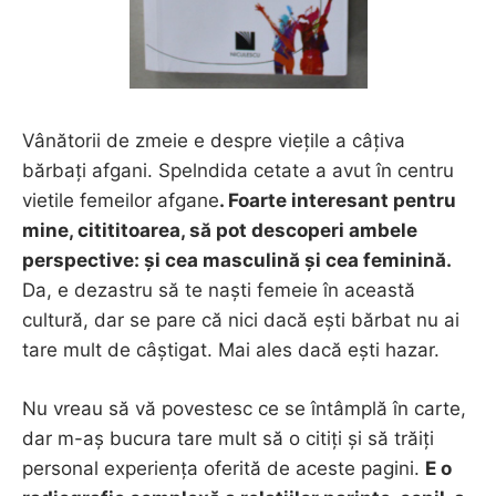
Vânătorii de zmeie e despre viețile a câțiva
bărbați afgani. Spelndida cetate a avut în centru
vietile femeilor afgane
. Foarte interesant pentru
mine, citititoarea, să pot descoperi ambele
perspective: și cea masculină și cea feminină.
Da, e dezastru să te naști femeie în această
cultură, dar se pare că nici dacă ești bărbat nu ai
tare mult de câștigat. Mai ales dacă ești hazar.
Nu vreau să vă povestesc ce se întâmplă în carte,
dar m-aș bucura tare mult să o citiți și să trăiți
personal experiența oferită de aceste pagini.
E o