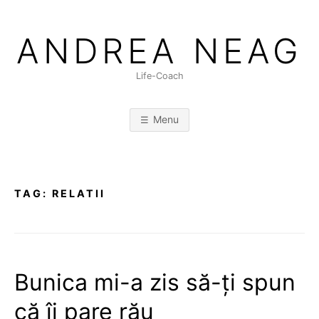
Skip
to
ANDREA NEAG
content
Life-Coach
Menu
TAG:
RELATII
Bunica mi-a zis să-ți spun
că îi pare rău