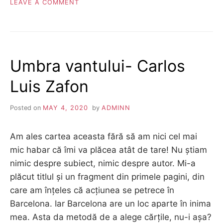
ON
LEAVE A COMMENT
SCUZELE
NOASTRE
DE
TOATE
ZILELE
Umbra vantului- Carlos
Luis Zafon
Posted on
MAY 4, 2020
by
ADMINN
Am ales cartea aceasta fără să am nici cel mai
mic habar că îmi va plăcea atât de tare! Nu știam
nimic despre subiect, nimic despre autor. Mi-a
plăcut titlul și un fragment din primele pagini, din
care am înțeles că acțiunea se petrece în
Barcelona. Iar Barcelona are un loc aparte în inima
mea. Asta da metodă de a alege cărțile, nu-i așa?