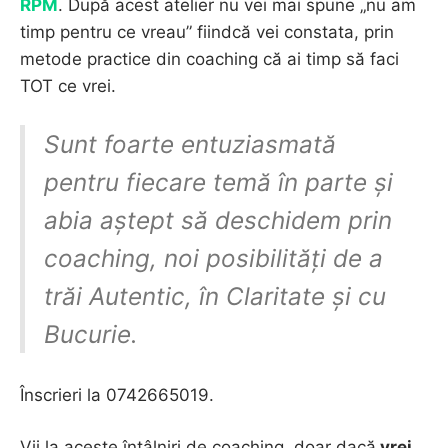
RPM
. După acest atelier nu vei mai spune „nu am
timp pentru ce vreau” fiindcă vei constata, prin
metode practice din coaching că ai timp să faci
TOT ce vrei.
Sunt foarte entuziasmată
pentru fiecare temă în parte și
abia aștept să deschidem prin
coaching, noi posibilități de a
trăi Autentic, în Claritate și cu
Bucurie.
Înscrieri la 0742665019.
Vii la aceste întâlniri de coaching, doar dacă
vrei