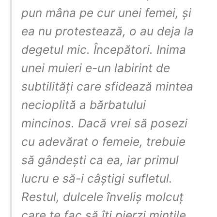
pun mâna pe cur unei femei, și
ea nu protestează, o au deja la
degetul mic. Începători. Inima
unei muieri e-un labirint de
subtilități care sfidează mintea
necioplită a bărbatului
mincinos. Dacă vrei să posezi
cu adevărat o femeie, trebuie
să gândești ca ea, iar primul
lucru e să-i câștigi sufletul.
Restul, dulcele înveliș molcuț
care te fac să îți pierzi mințile