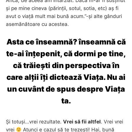
Anca, de aceea am întârziat. Dacă m-ar fi susținut
și pe mine cineva (părinții, sotul, sotia, etc) aș fi
avut o viață mult mai bună acum.”-și alte gânduri
asemănătoare cu acestea.
Asta ce înseamnă? înseamnă că
te-ai înțepenit, că dormi pe tine,
că trăiești din perspectiva în
care alții îți dictează Viața. Nu ai
un cuvânt de spus despre Viața
ta.
Și totuși…vrei rezultate.
Vrei să fii altfel
. Vrei vrei
vrei
Atunci e cazul să te trezești! Hai, bună