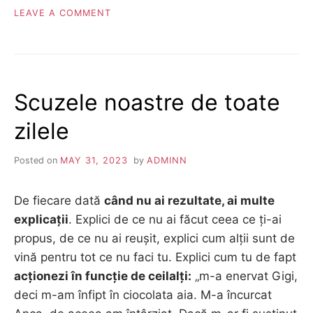
ON
LEAVE A COMMENT
OAZA
DE
COACHING
Scuzele noastre de toate
zilele
Posted on
MAY 31, 2023
by
ADMINN
De fiecare dată
când nu ai rezultate, ai multe
explicații
. Explici de ce nu ai făcut ceea ce ți-ai
propus, de ce nu ai reușit, explici cum alții sunt de
vină pentru tot ce nu faci tu. Explici cum tu de fapt
acționezi în funcție de ceilalți:
„m-a enervat Gigi,
deci m-am înfipt în ciocolata aia. M-a încurcat