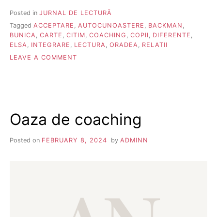
Posted in
JURNAL DE LECTURĂ
Tagged
ACCEPTARE
,
AUTOCUNOASTERE
,
BACKMAN
,
BUNICA
,
CARTE
,
CITIM
,
COACHING
,
COPII
,
DIFERENTE
,
ELSA
,
INTEGRARE
,
LECTURA
,
ORADEA
,
RELATII
ON
LEAVE A COMMENT
BUNICA
MI-
A
ZIS
SĂ-
Oaza de coaching
ȚI
SPUN
CĂ
Posted on
FEBRUARY 8, 2024
by
ADMINN
ÎI
PARE
RĂU