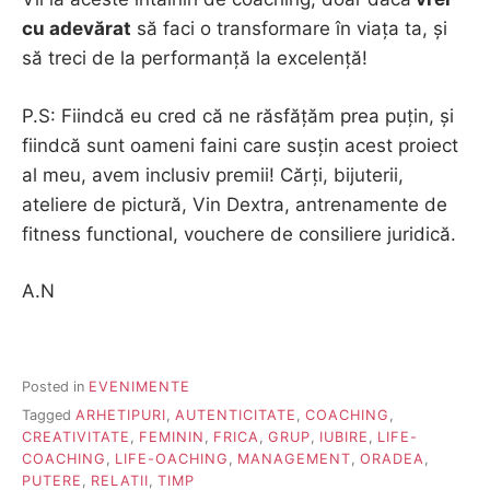
cu adevărat
să faci o transformare în viața ta, și
să treci de la performanță la excelență!
P.S: Fiindcă eu cred că ne răsfățăm prea puțin, și
fiindcă sunt oameni faini care susțin acest proiect
al meu, avem inclusiv premii! Cărți, bijuterii,
ateliere de pictură, Vin Dextra, antrenamente de
fitness functional, vouchere de consiliere juridică.
A.N
Posted in
EVENIMENTE
Tagged
ARHETIPURI
,
AUTENTICITATE
,
COACHING
,
CREATIVITATE
,
FEMININ
,
FRICA
,
GRUP
,
IUBIRE
,
LIFE-
COACHING
,
LIFE-OACHING
,
MANAGEMENT
,
ORADEA
,
PUTERE
,
RELATII
,
TIMP