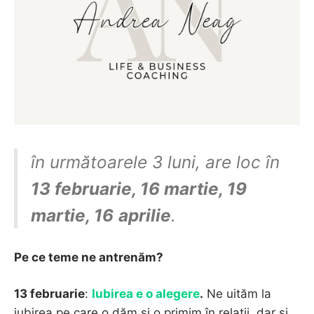
în următoarele 3 luni, are loc în
13 februarie, 16 martie, 19
martie, 16
aprilie
.
Pe ce teme ne antrenăm?
13 februarie
:
Iubirea e o alegere
.
Ne uităm la
iubirea pe care o dăm și o primim în relații, dar și