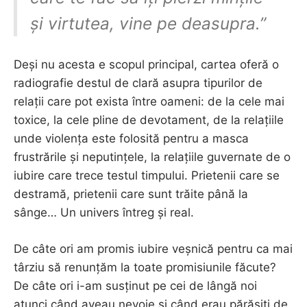
și virtutea, vine pe deasupra.”
Deși nu acesta e scopul principal, cartea oferă o
radiografie destul de clară asupra tipurilor de
relații care pot exista între oameni: de la cele mai
toxice, la cele pline de devotament, de la relațiile
unde violența este folosită pentru a masca
frustrările și neputințele, la relațiile guvernate de o
iubire care trece testul timpului. Prietenii care se
destramă, prietenii care sunt trăite până la
sânge… Un univers întreg și real.
De câte ori am promis iubire veșnică pentru ca mai
târziu să renunțăm la toate promisiunile făcute?
De câte ori i-am susținut pe cei de lângă noi
atunci când aveau nevoie și când erau părăsiți de