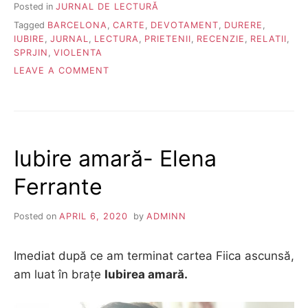
Posted in
JURNAL DE LECTURĂ
Tagged
BARCELONA
,
CARTE
,
DEVOTAMENT
,
DURERE
,
IUBIRE
,
JURNAL
,
LECTURA
,
PRIETENII
,
RECENZIE
,
RELATII
,
SPRJIN
,
VIOLENTA
ON
LEAVE A COMMENT
UMBRA
VANTULUI-
CARLOS
LUIS
ZAFON
Iubire amară- Elena
Ferrante
Posted on
APRIL 6, 2020
by
ADMINN
Imediat după ce am terminat cartea Fiica ascunsă,
am luat în brațe
Iubirea amară.