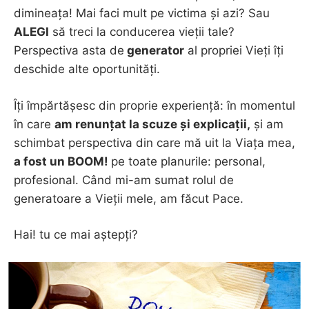
dimineața! Mai faci mult pe victima și azi? Sau
ALEGI
să treci la conducerea vieții tale?
Perspectiva asta de
generator
al propriei Vieți îți
deschide alte oportunități.
Îți împărtășesc din proprie experiență: în momentul
în care
am renunțat la scuze și explicații,
și am
schimbat perspectiva din care mă uit la Viața mea,
a fost un BOOM!
pe toate planurile: personal,
profesional. Când mi-am sumat rolul de
generatoare a Vieții mele, am făcut Pace.
Hai! tu ce mai aștepți?