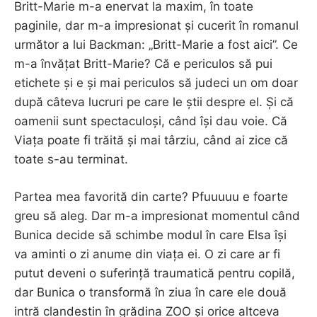
Britt-Marie m-a enervat la maxim, în toate
paginile, dar m-a impresionat și cucerit în romanul
următor a lui Backman: „Britt-Marie a fost aici”. Ce
m-a învățat Britt-Marie? Că e periculos să pui
etichete și e și mai periculos să judeci un om doar
după câteva lucruri pe care le știi despre el. Și că
oamenii sunt spectaculoși, când își dau voie. Că
Viața poate fi trăită și mai târziu, când ai zice că
toate s-au terminat.
Partea mea favorită din carte? Pfuuuuu e foarte
greu să aleg. Dar m-a impresionat momentul când
Bunica decide să schimbe modul în care Elsa își
va aminti o zi anume din viața ei. O zi care ar fi
putut deveni o suferință traumatică pentru copilă,
dar Bunica o transformă în ziua în care ele două
intră clandestin în grădina ZOO și orice altceva