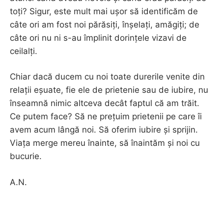
toți? Sigur, este mult mai ușor să identificăm de
câte ori am fost noi părăsiți, înșelați, amăgiți; de
câte ori nu ni s-au împlinit dorințele vizavi de
ceilalți.
Chiar dacă ducem cu noi toate durerile venite din
relații eșuate, fie ele de prietenie sau de iubire, nu
înseamnă nimic altceva decât faptul că am trăit.
Ce putem face? Să ne prețuim prietenii pe care îi
avem acum lângă noi. Să oferim iubire și sprijin.
Viața merge mereu înainte, să înaintăm și noi cu
bucurie.
A.N.