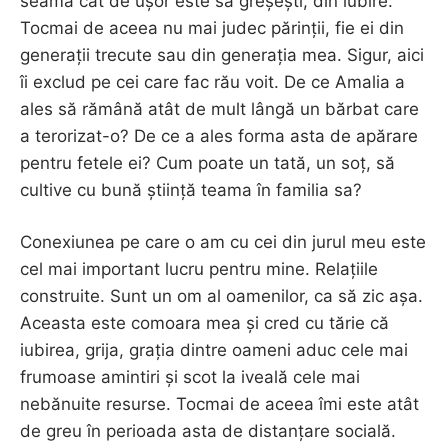
seama cât de ușor este să greșești, din iubire.
Tocmai de aceea nu mai judec părinții, fie ei din
generații trecute sau din generația mea. Sigur, aici
îi exclud pe cei care fac rău voit. De ce Amalia a
ales să rămână atât de mult lângă un bărbat care
a terorizat-o? De ce a ales forma asta de apărare
pentru fetele ei? Cum poate un tată, un soț, să
cultive cu bună știință teama în familia sa?
Conexiunea pe care o am cu cei din jurul meu este
cel mai important lucru pentru mine. Relațiile
construite. Sunt un om al oamenilor, ca să zic așa.
Aceasta este comoara mea și cred cu tărie că
iubirea, grija, grația dintre oameni aduc cele mai
frumoase amintiri și scot la iveală cele mai
nebănuite resurse. Tocmai de aceea îmi este atât
de greu în perioada asta de distanțare socială.