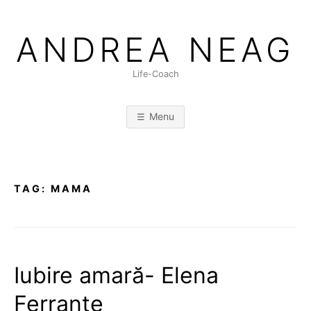
Skip
to
ANDREA NEAG
content
Life-Coach
Menu
TAG:
MAMA
Iubire amară- Elena
Ferrante