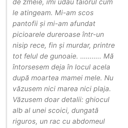
de zmeie, îmi udau taiorul cum
le atingeam. Mi-am scos
pantofii și mi-am afundat
picioarele dureroase într-un
nisip rece, fin și murdar, printre
tot felul de gunoaie. ……….. Mă
întorsesem deja în locul acela
după moartea mamei mele. Nu
văzusem nici marea nici plaja.
Văzusem doar detalii: ghiocul
alb al unei scoici, dungată
riguros, un rac cu abdomeul