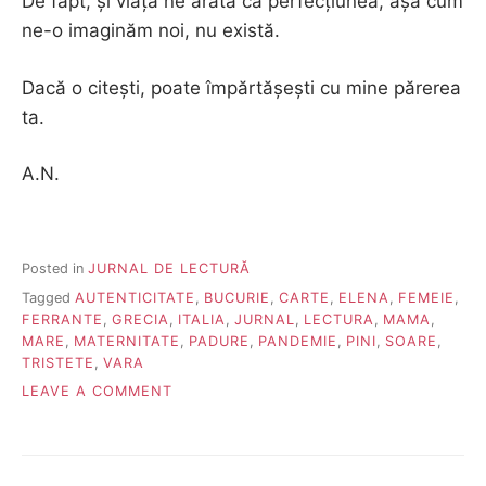
De fapt, și viața ne arată că perfecțiunea, așa cum
ne-o imaginăm noi, nu există.
Dacă o citești, poate împărtășești cu mine părerea
ta.
A.N.
Posted in
JURNAL DE LECTURĂ
Tagged
AUTENTICITATE
,
BUCURIE
,
CARTE
,
ELENA
,
FEMEIE
,
FERRANTE
,
GRECIA
,
ITALIA
,
JURNAL
,
LECTURA
,
MAMA
,
MARE
,
MATERNITATE
,
PADURE
,
PANDEMIE
,
PINI
,
SOARE
,
TRISTETE
,
VARA
ON
LEAVE A COMMENT
FIICA
ASCUNSĂ-
ELENA
FERRANTE