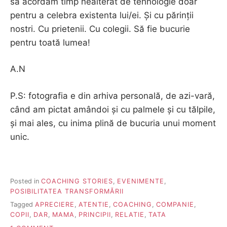
să acordăm timp nealterat de tehnologie doar
pentru a celebra existenta lui/ei. Și cu părinții
nostri. Cu prietenii. Cu colegii. Să fie bucurie
pentru toată lumea!
A.N
P.S: fotografia e din arhiva personală, de azi-vară,
când am pictat amândoi și cu palmele și cu tălpile,
și mai ales, cu inima plină de bucuria unui moment
unic.
Posted in
COACHING STORIES
,
EVENIMENTE
,
POSIBILITATEA TRANSFORMĂRII
Tagged
APRECIERE
,
ATENTIE
,
COACHING
,
COMPANIE
,
COPII
,
DAR
,
MAMA
,
PRINCIPII
,
RELATIE
,
TATA