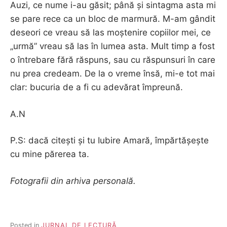
Auzi, ce nume i-au găsit; până și sintagma asta mi
se pare rece ca un bloc de marmură. M-am gândit
deseori ce vreau să las moștenire copiilor mei, ce
„urmă” vreau să las în lumea asta. Mult timp a fost
o întrebare fără răspuns, sau cu răspunsuri în care
nu prea credeam. De la o vreme însă, mi-e tot mai
clar: bucuria de a fi cu adevărat împreună.
A.N
P.S: dacă citești și tu Iubire Amară, împărtășește
cu mine părerea ta.
Fotografii din arhiva personală.
Posted in
JURNAL DE LECTURĂ