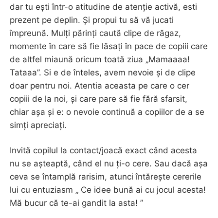
dar tu ești într-o atitudine de atenție activă, esti
prezent pe deplin. Și propui tu să vă jucati
împreună. Mulți părinți caută clipe de răgaz,
momente în care să fie lăsați în pace de copiii care
de altfel miaună oricum toată ziua „Mamaaaa!
Tataaa”. Si e de înteles, avem nevoie și de clipe
doar pentru noi. Atentia aceasta pe care o cer
copiii de la noi, și care pare să fie fără sfarsit,
chiar așa și e: o nevoie continuă a copiilor de a se
simți apreciați.
Invită copilul la contact/joacă exact când acesta
nu se așteaptă, când el nu ți-o cere. Sau dacă așa
ceva se întamplă rarisim, atunci întărește cererile
lui cu entuziasm „ Ce idee bună ai cu jocul acesta!
Mă bucur că te-ai gandit la asta! ”