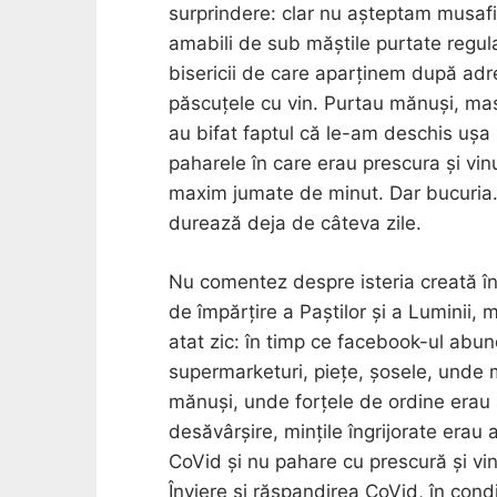
surprindere: clar nu așteptam musaf
amabili de sub măștile purtate regul
bisericii de care aparținem după adr
păscuțele cu vin. Purtau mănuși, mas
au bifat faptul că le-am deschis ușa 
paharele în care erau prescura și vinu
maxim jumate de minut. Dar bucuria.
durează deja de câteva zile.
Nu comentez despre isteria creată în
de împărțire a Paștilor și a Luminii, 
atat zic: în timp ce facebook-ul abu
supermarketuri, piețe, șosele, unde
mănuși, unde forțele de ordine erau 
desăvârșire, mințile îngrijorate erau 
CoVid și nu pahare cu prescură și vin
Înviere și răspandirea CoVid, în cond