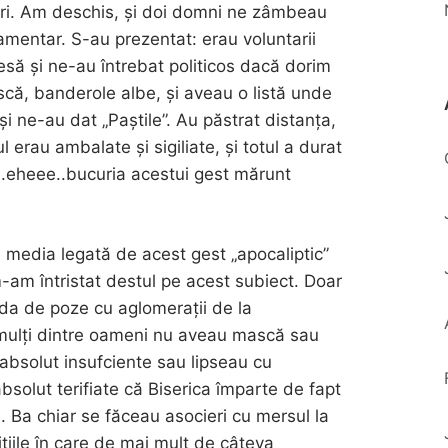
iri. Am deschis, și doi domni ne zâmbeau
amentar. S-au prezentat: erau voluntarii
esă și ne-au întrebat politicos dacă dorim
că, banderole albe, și aveau o listă unde
și ne-au dat „Paștile”. Au păstrat distanța,
l erau ambalate și sigiliate, și totul a durat
.eheee..bucuria acestui gest mărunt
 media legată de acest gest „apocaliptic”
m-am întristat destul pe acest subiect. Doar
nda de poze cu aglomerații de la
 mulți dintre oameni nu aveau mască sau
absolut insufciente sau lipseau cu
absolut terifiate că Biserica împarte de fapt
. Ba chiar se făceau asocieri cu mersul la
itiile în care de mai mult de câteva