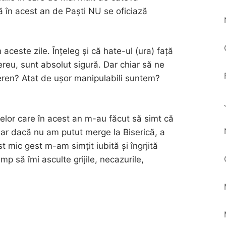
ă în acest an de Paști NU se oficiază
aceste zile. Înțeleg și că hate-ul (ura) față
ereu, sunt absolut sigură. Dar chiar să ne
 teren? Atat de ușor manipulabili suntem?
lor care în acest an m-au făcut să simt că
hiar dacă nu am putut merge la Biserică, a
st mic gest m-am simțit iubită și îngrjită
p să îmi asculte grijile, necazurile,