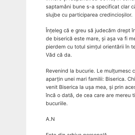
saptamâni bune s-a specificat clar c
slujbe cu participarea credincioșilor.
Înțeleg că e greu să judecăm drept în 
de biserică este mare, și așa va fi m
pierdem cu totul simțul orientării în
Văd că da.
Revenind la bucurie. Le mulțumesc ce
aparțin unei mari familii: Biserica. C
venit Biserica la ușa mea, și prin ace
încă o dată, de cea care are mereu tim
bucuriile.
A.N
Foto din arhiva personală.