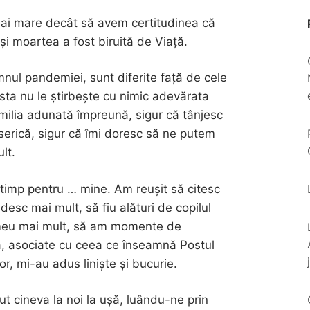
mai mare decât să avem certitudinea că
 și moartea a fost biruită de Viață.
ul pandemiei, sunt diferite față de cele
sta nu le știrbește cu nimic adevărata
amilia adunată împreună, sigur că tânjesc
iserică, sigur că îmi doresc să ne putem
lt.
timp pentru … mine. Am reușit să citesc
esc mai mult, să fiu alături de copilul
 meu mai mult, să am momente de
a, asociate cu ceea ce înseamnă Postul
r, mi-au adus liniște și bucurie.
t cineva la noi la ușă, luându-ne prin