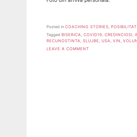
Posted in
COACHING STORIES
,
POSIBILITA
Tagged
BISERICA
,
COVID19
,
CREDINCIOSI
,
RECUNOSTINTA
,
SLUJBE
,
USA
,
VIN
,
VOLUN
ON
LEAVE A COMMENT
HRISTOS
A
ÎNVIAT!