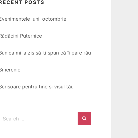
RECENT POSTS
Evenimentele lunii octombrie
Rădăcini Puternice
Bunica mi-a zis să-ți spun că îi pare rău
Smerenie
Scrisoare pentru tine și visul tău
Search
for:
Search