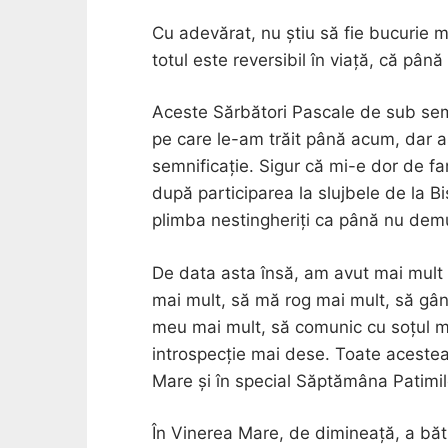
Cu adevărat, nu știu să fie bucurie 
totul este reversibil în viață, că până
Aceste Sărbători Pascale de sub semn
pe care le-am trăit până acum, dar a
semnificație. Sigur că mi-e dor de f
după participarea la slujbele de la B
plimba nestingheriți ca până nu demu
De data asta însă, am avut mai mult 
mai mult, să mă rog mai mult, să gând
meu mai mult, să comunic cu soțul
introspecție mai dese. Toate aceste
Mare și în special Săptămâna Patimilo
În Vinerea Mare, de dimineață, a bătu