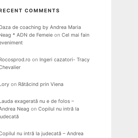
RECENT COMMENTS
Oaza de coaching by Andrea Maria
Neag * ADN de Femeie
on
Cel mai fain
eveniment
Rocosprod.ro
on
Ingeri cazatori- Tracy
Chevalier
Lory
on
Rătăcind prin Viena
Lauda exagerată nu e de folos –
Andrea Neag
on
Copilul nu intră la
judecată
Copilul nu intră la judecată – Andrea