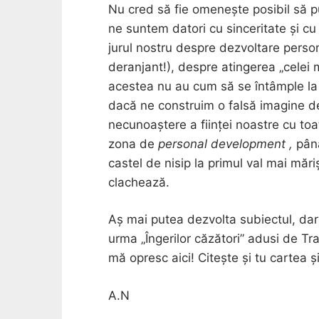
Nu cred să fie omenește posibil să 
ne suntem datori cu sinceritate și c
jurul nostru despre dezvoltare person
deranjant!), despre atingerea „celei m
acestea nu au cum să se întâmple la
dacă ne construim o falsă imagine d
necunoaștere a ființei noastre cu toate
zona de
personal development ,
până
castel de nisip la primul val mai mări
clachează.
Aș mai putea dezvolta subiectul, dar
urma „Îngerilor căzători” adusi de T
mă opresc aici! Citește și tu cartea și
A.N