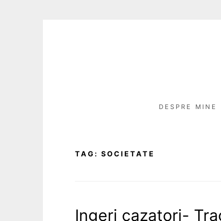
Skip
to
content
DESPRE MINE
TAG:
SOCIETATE
Ingeri cazatori- Tr