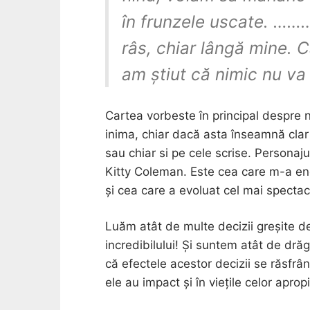
în frunzele uscate. ………
râs, chiar lângă mine. C
am știut că nimic nu va m
Cartea vorbeste în principal despre n
inima, chiar dacă asta înseamnă clar î
sau chiar si pe cele scrise. Personaj
Kitty Coleman. Este cea care m-a ene
și cea care a evoluat cel mai spectac
Luăm atât de multe decizii greșite de
incredibilului! Și suntem atât de dră
că efectele acestor decizii se răsfrâ
ele au impact și în viețile celor aprop