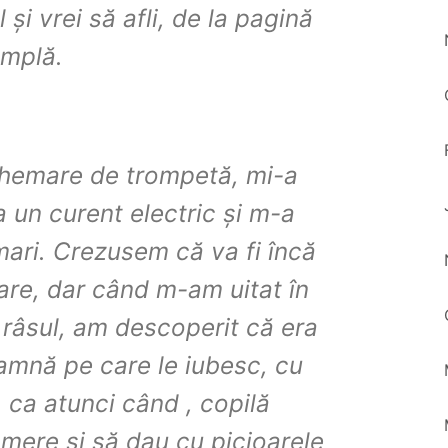
 și vrei să afli, de la pagină
âmplă.
 chemare de trompetă, mi-a
ca un curent electric și m-a
mari. Crezusem că va fi încă
are, dar când m-am uitat în
 râsul, am descoperit că era
oamnă pe care le iubesc, cu
 ca atunci când , copilă
mere și să dau cu picioarele