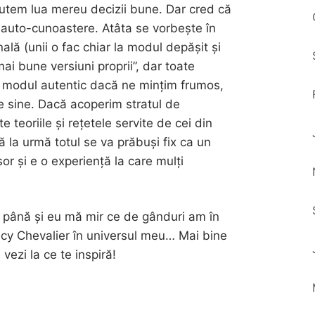
putem lua mereu decizii bune. Dar cred că
u auto-cunoastere. Atâta se vorbește în
ală (unii o fac chiar la modul depășit și
ai bune versiuni proprii”, dar toate
 modul autentic dacă ne mințim frumos,
e sine. Dacă acoperim stratul de
 teoriile și rețetele servite de cei din
 la urmă totul se va prăbuși fix ca un
șor și e o experiență la care mulți
 până și eu mă mir ce de gânduri am în
racy Chevalier în universul meu… Mai bine
 vezi la ce te inspiră!