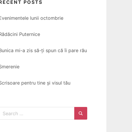
RECENT POSTS
Evenimentele lunii octombrie
Rădăcini Puternice
Bunica mi-a zis să-ți spun că îi pare rău
Smerenie
Scrisoare pentru tine și visul tău
Search
for:
Search