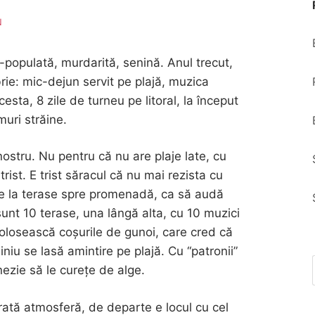
N
populată, murdarită, senină. Anul trecut,
rie: mic-dejun servit pe plajă, muzica
esta, 8 zile de turneu pe litoral, la început
muri străine.
nostru. Nu pentru că nu are plaje late, cu
trist. E trist săracul că nu mai rezista cu
 de la terase spre promenadă, ca să audă
nt 10 terase, una lângă alta, cu 10 muzici
 folosească coșurile de gunoi, care cred că
niu se lasă amintire pe plajă. Cu “patronii”
ezie să le curețe de alge.
ată atmosferă, de departe e locul cu cel