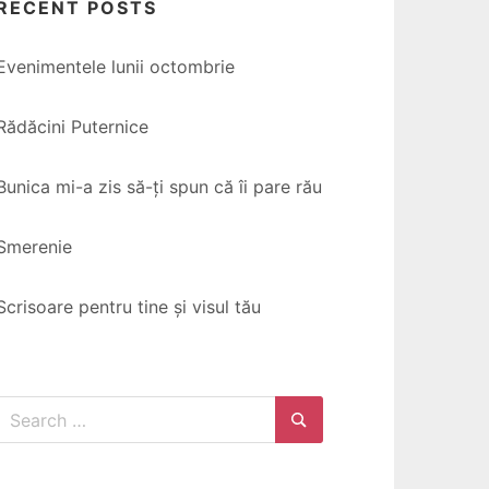
RECENT POSTS
Evenimentele lunii octombrie
Rădăcini Puternice
Bunica mi-a zis să-ți spun că îi pare rău
Smerenie
Scrisoare pentru tine și visul tău
Search
for:
Search