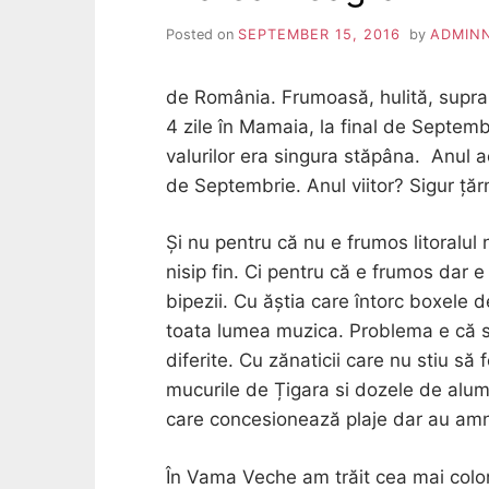
Posted on
SEPTEMBER 15, 2016
by
ADMIN
de România. Frumoasă, hulită, supra-
4 zile în Mamaia, la final de Septemb
valurilor era singura stăpâna. Anul ac
de Septembrie. Anul viitor? Sigur țăr
Și nu pentru că nu e frumos litoralul 
nisip fin. Ci pentru că e frumos dar e 
bipezii. Cu ăștia care întorc boxele
toata lumea muzica. Problema e că su
diferite. Cu zănaticii care nu stiu să
mucurile de Țigara si dozele de alumi
care concesionează plaje dar au amn
În Vama Veche am trăit cea mai color