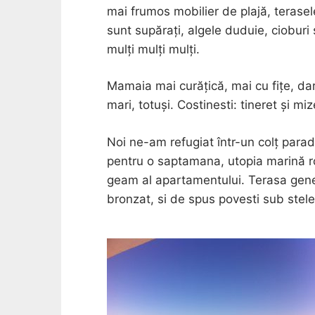
mai frumos mobilier de plajă, terasel
sunt supărați, algele duduie, cioburi 
mulți mulți mulți.
Mamaia mai curățică, mai cu fițe, dar 
mari, totuși. Costinesti: tineret și miz
Noi ne-am refugiat într-un colț para
pentru o saptamana, utopia marină 
geam al apartamentului. Terasa gener
bronzat, si de spus povesti sub stele