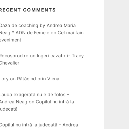
RECENT COMMENTS
Oaza de coaching by Andrea Maria
Neag * ADN de Femeie
on
Cel mai fain
eveniment
Rocosprod.ro
on
Ingeri cazatori- Tracy
Chevalier
Lory
on
Rătăcind prin Viena
Lauda exagerată nu e de folos –
Andrea Neag
on
Copilul nu intră la
judecată
Copilul nu intră la judecată – Andrea