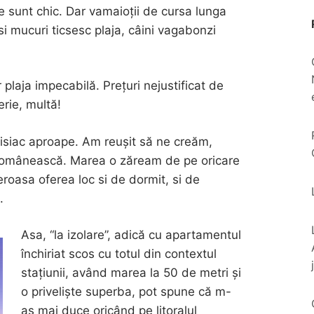
e sunt chic. Dar vamaioții de cursa lunga
si mucuri ticsesc plaja, câini vagabonzi
plaja impecabilă. Prețuri nejustificat de
erie, multă!
disiac aproape. Am reușit să ne creăm,
românească. Marea o zăream de pe oricare
oasa oferea loc si de dormit, si de
.
Asa, “la izolare”, adică cu apartamentul
închiriat scos cu totul din contextul
stațiunii, având marea la 50 de metri și
o priveliște superba, pot spune că m-
aș mai duce oricând pe litoralul