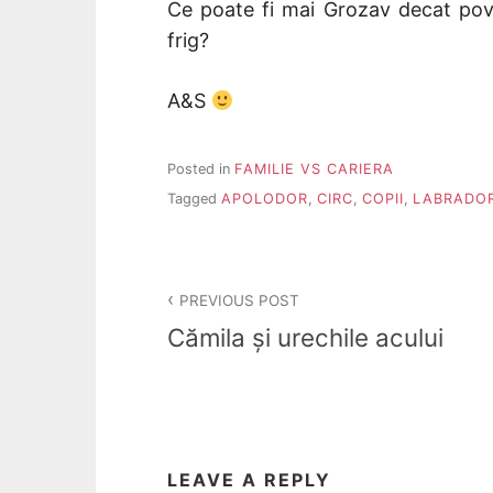
Ce poate fi mai Grozav decat poves
frig?
A&S
Posted in
FAMILIE VS CARIERA
Tagged
APOLODOR
,
CIRC
,
COPII
,
LABRADO
Post
PREVIOUS POST
navigation
Cămila și urechile acului
LEAVE A REPLY