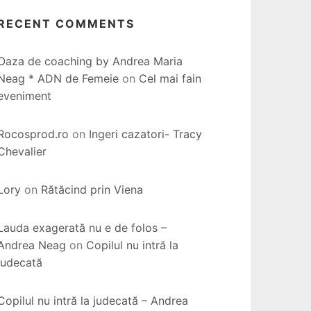
RECENT COMMENTS
Oaza de coaching by Andrea Maria
Neag * ADN de Femeie
on
Cel mai fain
eveniment
Rocosprod.ro
on
Ingeri cazatori- Tracy
Chevalier
Lory
on
Rătăcind prin Viena
Lauda exagerată nu e de folos –
Andrea Neag
on
Copilul nu intră la
judecată
Copilul nu intră la judecată – Andrea