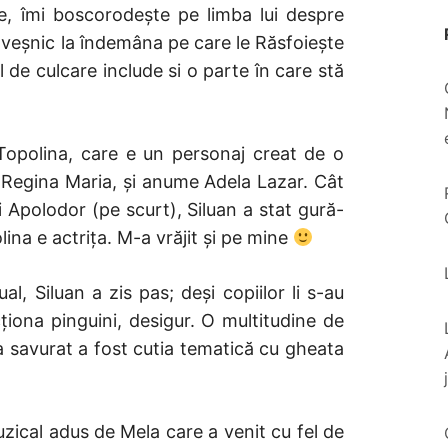
le, îmi boscorodește pe limba lui despre
 veșnic la îndemâna pe care le Răsfoiește
l de culcare include si o parte în care stă
Topolina, care e un personaj creat de o
i Regina Maria, și anume Adela Lazar. Cât
ui Apolodor (pe scurt), Siluan a stat gură-
ina e actrița. M-a vrăjit și pe mine
l, Siluan a zis pas; deși copiilor li s-au
ționa pinguini, desigur. O multitudine de
 savurat a fost cutia tematică cu gheata
zical adus de Mela care a venit cu fel de