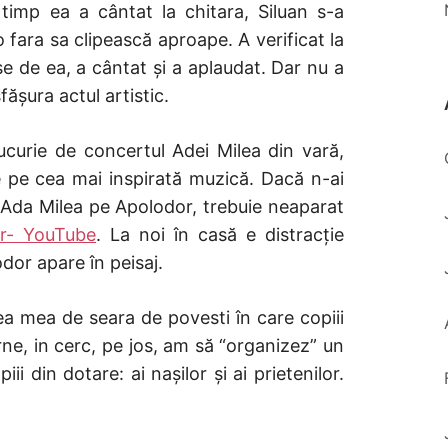
timp ea a cântat la chitara, Siluan s-a
-o fara sa clipească aproape. A verificat la
 de ea, a cântat și a aplaudat. Dar nu a
ășura actul artistic.
urie de concertul Adei Milea din vară,
e pe cea mai inspirată muzică. Dacă n-ai
Ada Milea pe Apolodor, trebuie neaparat
r- YouTube
. La noi în casă e distracție
or apare în peisaj.
ea mea de seara de povesti în care copiii
rne, in cerc, pe jos, am să “organizez” un
i din dotare: ai nașilor și ai prietenilor.