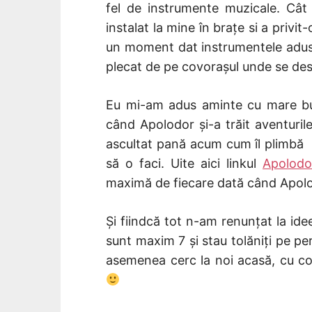
fel de instrumente muzicale. Cât 
instalat la mine în brațe si a privit
un moment dat instrumentele aduse
plecat de pe covorașul unde se desf
Eu mi-am adus aminte cu mare buc
când Apolodor și-a trăit aventuril
ascultat pană acum cum îl plimbă 
să o faci. Uite aici linkul
Apolodo
maximă de fiecare dată când Apolod
Și fiindcă tot n-am renunțat la ide
sunt maxim 7 și stau tolăniți pe pe
asemenea cerc la noi acasă, cu copii