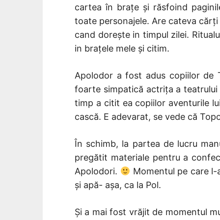
cartea în brațe și răsfoind pagini
toate personajele. Are cateva cărți
cand dorește in timpul zilei. Ritualu
in brațele mele și citim.
Apolodor a fost adus copiilor de 
foarte simpatică actrița a teatrulu
timp a citit ea copiilor aventurile l
cască. E adevarat, se vede că Topol
În schimb, la partea de lucru manua
pregătit materiale pentru a confec
Apolodori.
Momentul pe care l-a
și apă- așa, ca la Pol.
Și a mai fost vrăjit de momentul mu