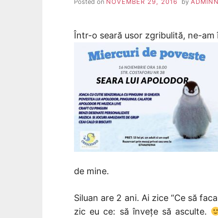
Posted on
NOVEMBER 29, 2016
by
ADMIN
Într-o seară usor zgribulită, ne-am
de mine.
Siluan are 2 ani. Ai zice “Ce să faca
zic eu ce: să învețe să asculte.