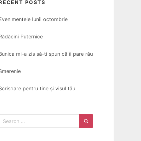
RECENT POSTS
Evenimentele lunii octombrie
Rădăcini Puternice
Bunica mi-a zis să-ți spun că îi pare rău
Smerenie
Scrisoare pentru tine și visul tău
Search
for:
Search